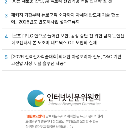
“AI는 새로운 산업, AI 팩토리 산업혁명 핵심 인프라 될 것”
2
패키지 기판부터 뉴로모픽 소자까지 차세대 반도체 기술 한눈
3
에…2026년도 반도체사업 성과교류회
[르포]“PLC 안으로 들어간 보안, 공정 중단 전 위협 탐지”…안산
4
데모센터서 본 노조미 네트웍스 OT 보안의 실제
[2026 전력전자학술대회]최대한 아성코리아 전무, “SiC 기반
5
고전압 시장 토털 솔루션 제공”
[열린보도원칙]
당 매체는 독자와 취재원 등 뉴스이용자의 권리
보장을 위해 반론이나 정정보도, 추후보도를 요청할 수 있는
창구를 열어두고 있음을 알려드립니다.