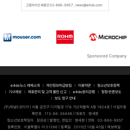
고충처리인 배종인 02-866-9957 , news@e4ds.com
Sponsored Company
e4ds뉴스 매체소개
개인정보취급방침
이용약관
청소년보호정책
기사제보
제휴문의 및 고객 불만 신고
e4ds윤리강령
정정·반론보도
보도 청구 안내
(주)채널5코리아 | 서울 금천구 디지털로 178 가산퍼블릭 A동 1824호 | 사업자등
록번호 : 113-86-36448 | 대표자 : 명세환
청소년보호책임자 : 장은성 | 발행인, 편집인 : 명세환 | 전화 : 02-866-9957
등록번호 : 서울특별시 아 01366 | 등록일 : 2010년 10월 40일 | 제보메일 :