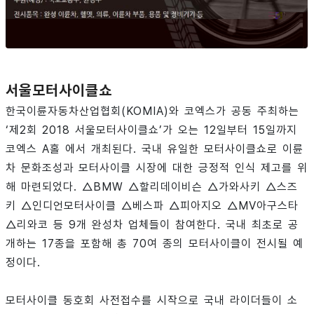
서울모터사이클쇼
한국이륜자동차산업협회(KOMIA)와 코엑스가 공동 주최하는
‘제2회 2018 서울모터사이클쇼’가 오는 12일부터 15일까지
코엑스 A홀 에서 개최된다. 국내 유일한 모터사이클쇼로 이륜
차 문화조성과 모터사이클 시장에 대한 긍정적 인식 제고를 위
해 마련되었다. △BMW △할리데이비슨 △가와사키 △스즈
키 △인디언모터사이클 △베스파 △피아지오 △MV아구스타
△리와코 등 9개 완성차 업체들이 참여한다. 국내 최초로 공
개하는 17종을 포함해 총 70여 종의 모터사이클이 전시될 예
정이다.
모터사이클 동호회 사전접수를 시작으로 국내 라이더들이 소