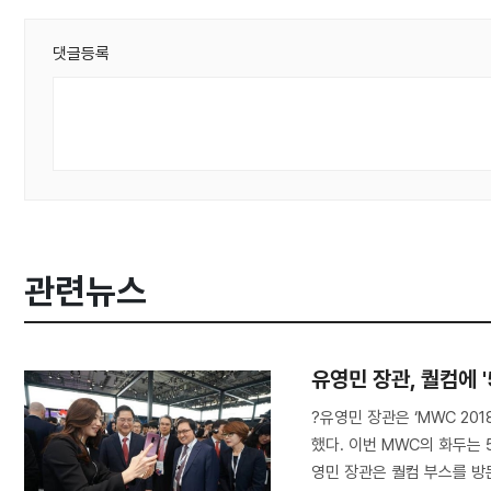
댓글등록
관련뉴스
유영민 장관, 퀄컴에 '
?유영민 장관은 ‘MWC 20
했다. 이번 MWC의 화두는 
영민 장관은 퀄컴 부스를 방문