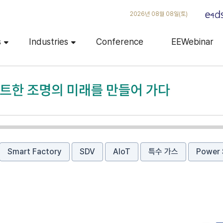
2026년 08월 08일(토)
s
Industries
Conference
EEWebinar
Smart Factory
SDV
AIoT
특수 가스
Power 