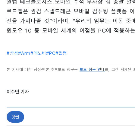
퀄컴 테크놀로지스 모바일 수석 부사장 겸 총괄 알렉스 카
로드맵은 퀄컴 스냅드래곤 모바일 컴퓨팅 플랫폼 이 
전을 가져다줄 것”이라며, “우리의 임무는 이동 중
윈도우 10 등 모바일 세계의 이점을 PC에 적용하는
#
삼성
#
Arm
#
레노버
#
PC
#
퀄컴
본 기사에 대한 정정·반론·추후보도 청구는
보도 청구 안내
를, 그간 게재된
이수민 기자
댓글