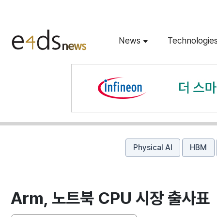
News
Technologie
Physical AI
HBM
Arm, 노트북 CPU 시장 출사표