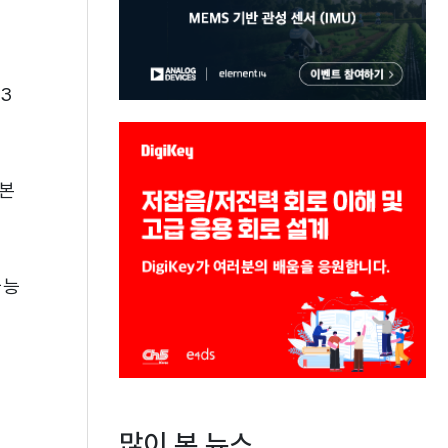
3
기본
가능
많이 본 뉴스