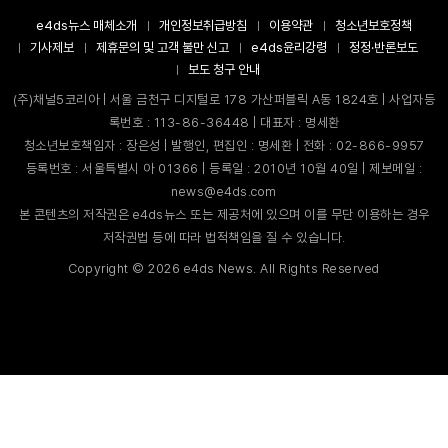
e4ds뉴스 매체소개
개인정보취급방침
이용약관
청소년보호정책
기사제보
제휴문의 및 고객 불만 신고
e4ds윤리강령
정정·반론보도
보도 청구 안내
(주)채널5코리아 | 서울 금천구 디지털로 178 가산퍼블릭 A동 1824호 | 사업자등
록번호 : 113-86-36448 | 대표자 : 명세환
청소년보호책임자 : 장은성 | 발행인, 편집인 : 명세환 | 전화 : 02-866-9957
등록번호 : 서울특별시 아 01366 | 등록일 : 2010년 10월 40일 | 제보메일 :
news@e4ds.com
본 콘텐츠의 저작권은 e4ds뉴스 또는 제공처에 있으며 이를 무단 이용하는 경우
저작권법 등에 따라 법적책임을 질 수 있습니다.
Copyright ©
2026
e4ds News. All Rights Reserved