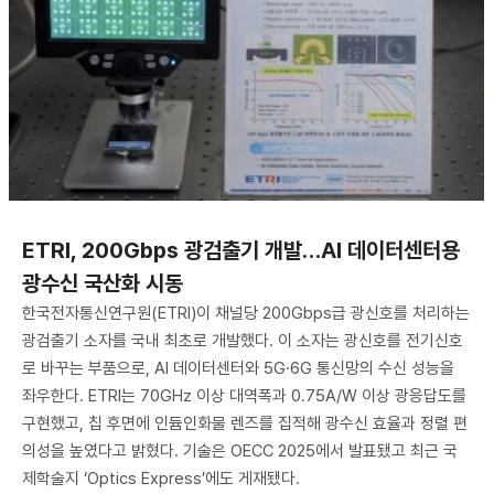
ETRI, 200Gbps 광검출기 개발…AI 데이터센터용
광수신 국산화 시동
한국전자통신연구원(ETRI)이 채널당 200Gbps급 광신호를 처리하는
광검출기 소자를 국내 최초로 개발했다. 이 소자는 광신호를 전기신호
로 바꾸는 부품으로, AI 데이터센터와 5G·6G 통신망의 수신 성능을
좌우한다. ETRI는 70GHz 이상 대역폭과 0.75A/W 이상 광응답도를
구현했고, 칩 후면에 인듐인화물 렌즈를 집적해 광수신 효율과 정렬 편
의성을 높였다고 밝혔다. 기술은 OECC 2025에서 발표됐고 최근 국
제학술지 ‘Optics Express’에도 게재됐다.