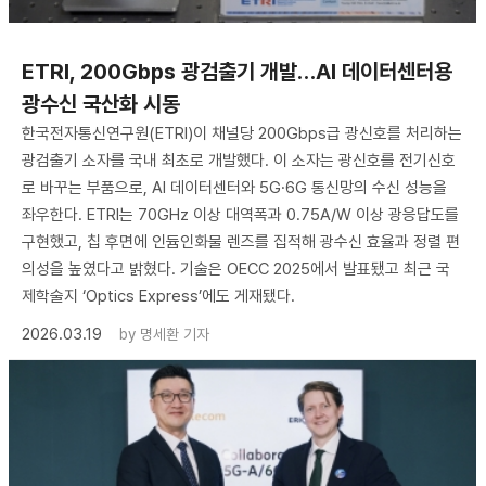
ETRI, 200Gbps 광검출기 개발…AI 데이터센터용
광수신 국산화 시동
한국전자통신연구원(ETRI)이 채널당 200Gbps급 광신호를 처리하는
광검출기 소자를 국내 최초로 개발했다. 이 소자는 광신호를 전기신호
로 바꾸는 부품으로, AI 데이터센터와 5G·6G 통신망의 수신 성능을
좌우한다. ETRI는 70GHz 이상 대역폭과 0.75A/W 이상 광응답도를
구현했고, 칩 후면에 인듐인화물 렌즈를 집적해 광수신 효율과 정렬 편
의성을 높였다고 밝혔다. 기술은 OECC 2025에서 발표됐고 최근 국
제학술지 ‘Optics Express’에도 게재됐다.
2026.03.19
by
명세환 기자