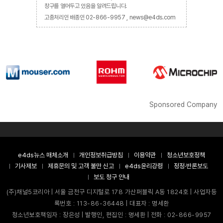
창구를 열어두고 있음을 알려드립니다.
고충처리인 배종인 02-866-9957 , news@e4ds.com
Sponsored Company
e4ds뉴스 매체소개
개인정보취급방침
이용약관
청소년보호정책
기사제보
제휴문의 및 고객 불만 신고
e4ds윤리강령
정정·반론보도
보도 청구 안내
(주)채널5코리아 | 서울 금천구 디지털로 178 가산퍼블릭 A동 1824호 | 사업자등
록번호 : 113-86-36448 | 대표자 : 명세환
청소년보호책임자 : 장은성 | 발행인, 편집인 : 명세환 | 전화 : 02-866-9957