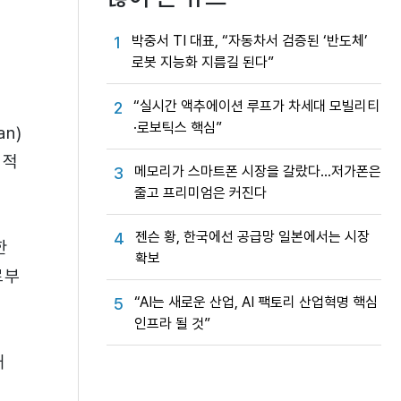
박중서 TI 대표, “자동차서 검증된 ‘반도체’
1
로봇 지능화 지름길 된다”
“실시간 액추에이션 루프가 차세대 모빌리티
2
·로보틱스 핵심”
n)
체적
메모리가 스마트폰 시장을 갈랐다…저가폰은
3
줄고 프리미엄은 커진다
젠슨 황, 한국에선 공급망 일본에서는 시장
4
한
확보
로부
“AI는 새로운 산업, AI 팩토리 산업혁명 핵심
5
인프라 될 것”
대