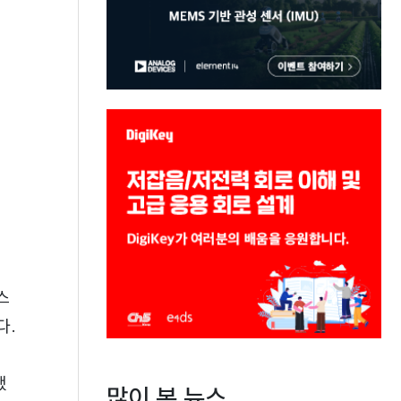
스
다.
했
많이 본 뉴스