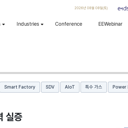
2026년 08월 08일(토)
s
Industries
Conference
EEWebinar
Smart Factory
SDV
AIoT
특수 가스
Power 
력 실증