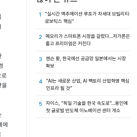
“실시간 액추에이션 루프가 차세대 모빌리티·
1
를
로보틱스 핵심”
해
메모리가 스마트폰 시장을 갈랐다…저가폰은
2
줄고 프리미엄은 커진다
안
젠슨 황, 한국에선 공급망 일본에서는 시장
3
경
확보
으로
“AI는 새로운 산업, AI 팩토리 산업혁명 핵심
4
량을
인프라 될 것”
자이스, “독일 기술을 한국 속도로”…용인에
5
첫 글로벌 반도체 이노베이션 센터 개소
는
계에
로