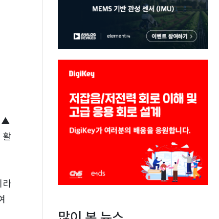
 ▲
 활
메라
여
많이 본 뉴스