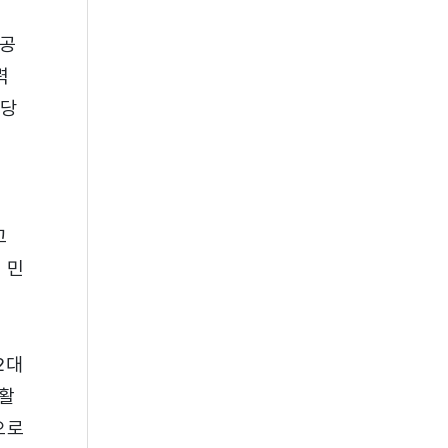
 공
력
담당
고
 민
2대
 활
으로