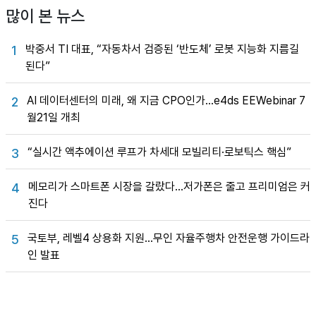
많이 본 뉴스
박중서 TI 대표, “자동차서 검증된 ‘반도체’ 로봇 지능화 지름길
1
된다”
AI 데이터센터의 미래, 왜 지금 CPO인가…e4ds EEWebinar 7
2
월21일 개최
“실시간 액추에이션 루프가 차세대 모빌리티·로보틱스 핵심”
3
메모리가 스마트폰 시장을 갈랐다…저가폰은 줄고 프리미엄은 커
4
진다
국토부, 레벨4 상용화 지원…무인 자율주행차 안전운행 가이드라
5
인 발표