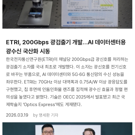
ETRI, 200Gbps 광검출기 개발…AI 데이터센터용
광수신 국산화 시동
한국전자통신연구원(ETRI)이 채널당 200Gbps급 광신호를 처리하는
광검출기 소자를 국내 최초로 개발했다. 이 소자는 광신호를 전기신호
로 바꾸는 부품으로, AI 데이터센터와 5G·6G 통신망의 수신 성능을
좌우한다. ETRI는 70GHz 이상 대역폭과 0.75A/W 이상 광응답도를
구현했고, 칩 후면에 인듐인화물 렌즈를 집적해 광수신 효율과 정렬 편
의성을 높였다고 밝혔다. 기술은 OECC 2025에서 발표됐고 최근 국
제학술지 ‘Optics Express’에도 게재됐다.
2026.03.19
by
명세환 기자