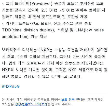
•
프리 드라이버(Pre-driver) 증폭기 모듈은 초저전력 소모
기능을 갖추고 있으며, 2.3 GHz ~5 GHz 주파수 범위를 지
원하고 제품군 내 전체 풋프린트와 핀 호환성 제공
•
리시버 프론트-엔드 모듈은 신호 수신을 위한 통합
TDD(time division duplex), 스위칭 및 LNA(low noise
amplification) 기능 제공
보카티우스 디렉터는 “NXP는 고성능 요건을 저해하지 않으면
서 최고 수준의 통합을 제공한다. 그러나 이는 시작에 불과하
다. 업계 최소 풋프린트와 최저 비용 솔루션을 제공하겠다는
NXP의 노력은 계속될 것이며, 고객은 NXP 제품으로 더욱 강
화된 통합을 경험할 수 있을 것”이라고 말했다.
#
NXP
#
5G
본 기사에 대한 정정·반론·추후보도 청구는
보도 청구 안내
를, 그간 게재된
보도문은
정정·반론보도 모아보기
를 참고해 주세요.