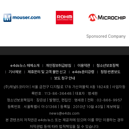
Sponsored Company
e4ds뉴스 매체소개
개인정보취급방침
이용약관
청소년보호정책
기사제보
제휴문의 및 고객 불만 신고
e4ds윤리강령
정정·반론보도
보도 청구 안내
(주)채널5코리아 | 서울 금천구 디지털로 178 가산퍼블릭 A동 1824호 | 사업자등
록번호 : 113-86-36448 | 대표자 : 명세환
청소년보호책임자 : 장은성 | 발행인, 편집인 : 명세환 | 전화 : 02-866-9957
등록번호 : 서울특별시 아 01366 | 등록일 : 2010년 10월 40일 | 제보메일 :
news@e4ds.com
본 콘텐츠의 저작권은 e4ds뉴스 또는 제공처에 있으며 이를 무단 이용하는 경우
저작권법 등에 따라 법적책임을 질 수 있습니다.