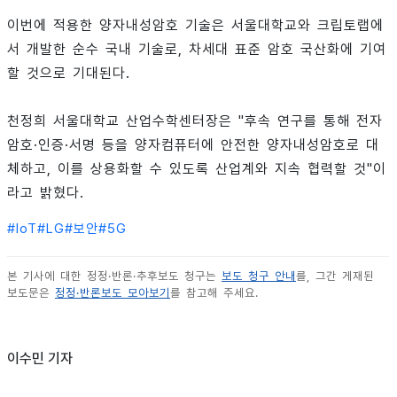
이번에 적용한 양자내성암호 기술은 서울대학교와 크립토랩에
서 개발한 순수 국내 기술로, 차세대 표준 암호 국산화에 기여
할 것으로 기대된다.
천정희 서울대학교 산업수학센터장은 "후속 연구를 통해 전자
암호·인증·서명 등을 양자컴퓨터에 안전한 양자내성암호로 대
체하고, 이를 상용화할 수 있도록 산업계와 지속 협력할 것"이
라고 밝혔다.
#
IoT
#
LG
#
보안
#
5G
본 기사에 대한 정정·반론·추후보도 청구는
보도 청구 안내
를, 그간 게재된
보도문은
정정·반론보도 모아보기
를 참고해 주세요.
이수민 기자