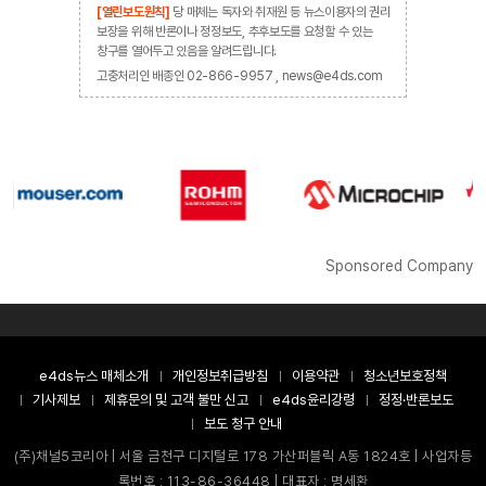
[열린보도원칙]
당 매체는 독자와 취재원 등 뉴스이용자의 권리
보장을 위해 반론이나 정정보도, 추후보도를 요청할 수 있는
창구를 열어두고 있음을 알려드립니다.
고충처리인 배종인 02-866-9957 , news@e4ds.com
Sponsored Company
e4ds뉴스 매체소개
개인정보취급방침
이용약관
청소년보호정책
기사제보
제휴문의 및 고객 불만 신고
e4ds윤리강령
정정·반론보도
보도 청구 안내
(주)채널5코리아 | 서울 금천구 디지털로 178 가산퍼블릭 A동 1824호 | 사업자등
록번호 : 113-86-36448 | 대표자 : 명세환