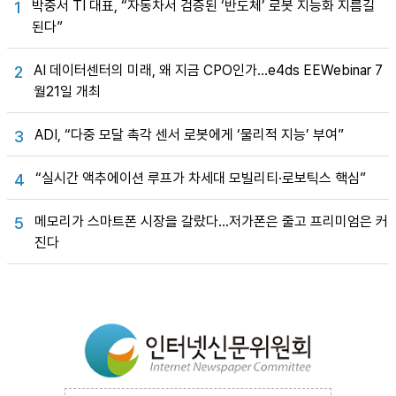
박중서 TI 대표, “자동차서 검증된 ‘반도체’ 로봇 지능화 지름길
1
된다”
AI 데이터센터의 미래, 왜 지금 CPO인가…e4ds EEWebinar 7
2
월21일 개최
ADI, “다중 모달 촉각 센서 로봇에게 ‘물리적 지능’ 부여”
3
“실시간 액추에이션 루프가 차세대 모빌리티·로보틱스 핵심”
4
메모리가 스마트폰 시장을 갈랐다…저가폰은 줄고 프리미엄은 커
5
진다