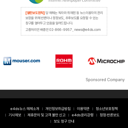
[열린보도원칙]
당 매체는 독자와 취재원 등 뉴스이용자의 권리
보장을 위해 반론이나 정정보도, 추후보도를 요청할 수 있는
창구를 열어두고 있음을 알려드립니다.
고충처리인 배종인 02-866-9957 , news@e4ds.com
Sponsored Company
e4ds뉴스 매체소개
개인정보취급방침
이용약관
청소년보호정책
기사제보
제휴문의 및 고객 불만 신고
e4ds윤리강령
정정·반론보도
보도 청구 안내