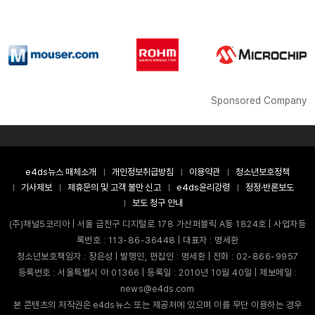
Sponsored Company
e4ds뉴스 매체소개
개인정보취급방침
이용약관
청소년보호정책
기사제보
제휴문의 및 고객 불만 신고
e4ds윤리강령
정정·반론보도
보도 청구 안내
(주)채널5코리아 | 서울 금천구 디지털로 178 가산퍼블릭 A동 1824호 | 사업자등
록번호 : 113-86-36448 | 대표자 : 명세환
청소년보호책임자 : 장은성 | 발행인, 편집인 : 명세환 | 전화 : 02-866-9957
등록번호 : 서울특별시 아 01366 | 등록일 : 2010년 10월 40일 | 제보메일 :
news@e4ds.com
본 콘텐츠의 저작권은 e4ds뉴스 또는 제공처에 있으며 이를 무단 이용하는 경우