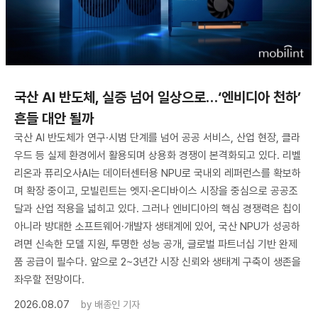
국산 AI 반도체, 실증 넘어 일상으로…‘엔비디아 천하’
흔들 대안 될까
국산 AI 반도체가 연구·시범 단계를 넘어 공공 서비스, 산업 현장, 클라
우드 등 실제 환경에서 활용되며 상용화 경쟁이 본격화되고 있다. 리벨
리온과 퓨리오사AI는 데이터센터용 NPU로 국내외 레퍼런스를 확보하
며 확장 중이고, 모빌린트는 엣지·온디바이스 시장을 중심으로 공공조
달과 산업 적용을 넓히고 있다. 그러나 엔비디아의 핵심 경쟁력은 칩이
아니라 방대한 소프트웨어·개발자 생태계에 있어, 국산 NPU가 성공하
려면 신속한 모델 지원, 투명한 성능 공개, 글로벌 파트너십 기반 완제
품 공급이 필수다. 앞으로 2~3년간 시장 신뢰와 생태계 구축이 생존을
좌우할 전망이다.
2026.08.07
by
배종인 기자