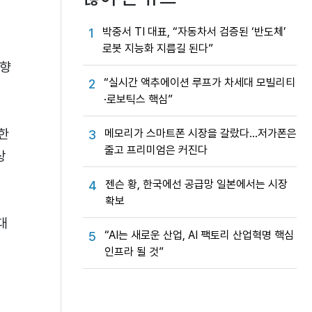
박중서 TI 대표, “자동차서 검증된 ‘반도체’
1
로봇 지능화 지름길 된다”
 향
“실시간 액추에이션 루프가 차세대 모빌리티
2
·로보틱스 핵심”
한
메모리가 스마트폰 시장을 갈랐다…저가폰은
3
줄고 프리미엄은 커진다
상
젠슨 황, 한국에선 공급망 일본에서는 시장
4
확보
대
“AI는 새로운 산업, AI 팩토리 산업혁명 핵심
5
인프라 될 것”