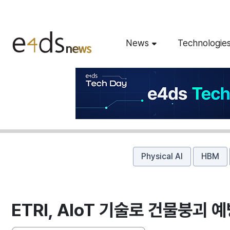
News
Technologie
Physical AI
HBM
ETRI, AIoT 기술로 건물붕괴 