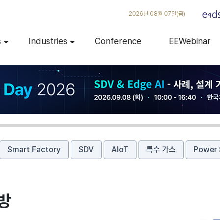
2026년 08월 07일(금)
s
Industries
Conference
EEWebinar
Smart Factory
SDV
AIoT
특수 가스
Power 
예방