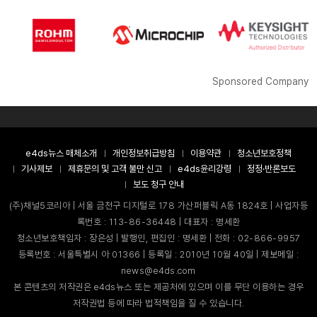
Sponsored Company
e4ds뉴스 매체소개
개인정보취급방침
이용약관
청소년보호정책
기사제보
제휴문의 및 고객 불만 신고
e4ds윤리강령
정정·반론보도
보도 청구 안내
(주)채널5코리아 | 서울 금천구 디지털로 178 가산퍼블릭 A동 1824호 | 사업자등
록번호 : 113-86-36448 | 대표자 : 명세환
청소년보호책임자 : 장은성 | 발행인, 편집인 : 명세환 | 전화 : 02-866-9957
등록번호 : 서울특별시 아 01366 | 등록일 : 2010년 10월 40일 | 제보메일 :
news@e4ds.com
본 콘텐츠의 저작권은 e4ds뉴스 또는 제공처에 있으며 이를 무단 이용하는 경우
저작권법 등에 따라 법적책임을 질 수 있습니다.