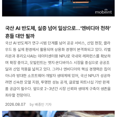
국산 AI 반도체, 실증 넘어 일상으로…‘엔비디아 천하’
흔들 대안 될까
국산 AI 반도체가 연구·시범 단계를 넘어 공공 서비스, 산업 현장, 클라
우드 등 실제 환경에서 활용되며 상용화 경쟁이 본격화되고 있다. 리벨
리온과 퓨리오사AI는 데이터센터용 NPU로 국내외 레퍼런스를 확보하
며 확장 중이고, 모빌린트는 엣지·온디바이스 시장을 중심으로 공공조
달과 산업 적용을 넓히고 있다. 그러나 엔비디아의 핵심 경쟁력은 칩이
아니라 방대한 소프트웨어·개발자 생태계에 있어, 국산 NPU가 성공하
려면 신속한 모델 지원, 투명한 성능 공개, 글로벌 파트너십 기반 완제
품 공급이 필수다. 앞으로 2~3년간 시장 신뢰와 생태계 구축이 생존을
좌우할 전망이다.
2026.08.07
by
배종인 기자