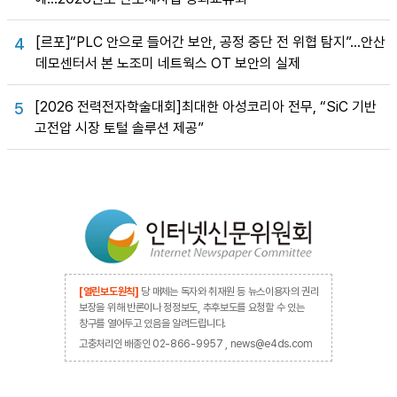
[르포]“PLC 안으로 들어간 보안, 공정 중단 전 위협 탐지”…안산
4
데모센터서 본 노조미 네트웍스 OT 보안의 실제
[2026 전력전자학술대회]최대한 아성코리아 전무, “SiC 기반
5
고전압 시장 토털 솔루션 제공”
[열린보도원칙]
당 매체는 독자와 취재원 등 뉴스이용자의 권리
보장을 위해 반론이나 정정보도, 추후보도를 요청할 수 있는
창구를 열어두고 있음을 알려드립니다.
고충처리인 배종인 02-866-9957 , news@e4ds.com