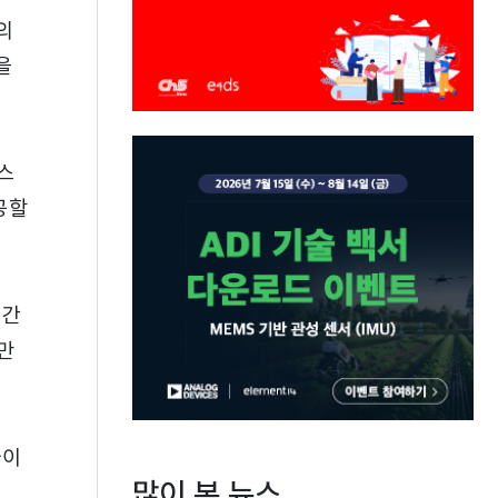
의
을
스
공할
 간
만
마이
많이 본 뉴스