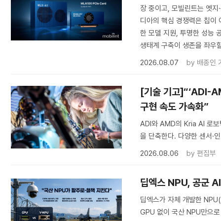
장 중이고, 모빌린트는 엣지
디아의 핵심 경쟁력은 칩이 
한 모델 지원, 투명한 성능 
생태계 구축이 생존을 좌우할
2026.08.07
by
배종인 
[기술 기고]“‘ADI-
구현 속도 가속화”
ADI와 AMD의 Kria A
을 단축한다. 다양한 센서·인
2026.08.06
by
편집부
딥엑스 NPU, 공군 
딥엑스가 자체 개발한 NPU
GPU 없이 국산 NPU만으로