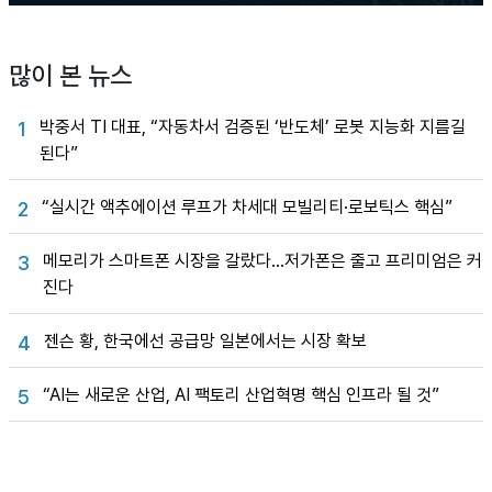
많이 본 뉴스
박중서 TI 대표, “자동차서 검증된 ‘반도체’ 로봇 지능화 지름길
1
된다”
“실시간 액추에이션 루프가 차세대 모빌리티·로보틱스 핵심”
2
메모리가 스마트폰 시장을 갈랐다…저가폰은 줄고 프리미엄은 커
3
진다
젠슨 황, 한국에선 공급망 일본에서는 시장 확보
4
“AI는 새로운 산업, AI 팩토리 산업혁명 핵심 인프라 될 것”
5