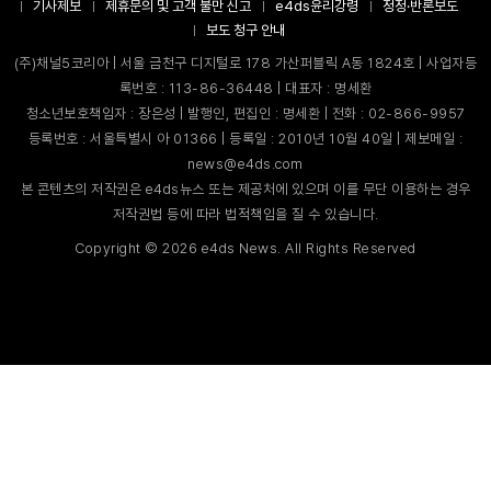
기사제보
제휴문의 및 고객 불만 신고
e4ds윤리강령
정정·반론보도
보도 청구 안내
(주)채널5코리아 | 서울 금천구 디지털로 178 가산퍼블릭 A동 1824호 | 사업자등
록번호 : 113-86-36448 | 대표자 : 명세환
청소년보호책임자 : 장은성 | 발행인, 편집인 : 명세환 | 전화 : 02-866-9957
등록번호 : 서울특별시 아 01366 | 등록일 : 2010년 10월 40일 | 제보메일 :
news@e4ds.com
본 콘텐츠의 저작권은 e4ds뉴스 또는 제공처에 있으며 이를 무단 이용하는 경우
저작권법 등에 따라 법적책임을 질 수 있습니다.
Copyright ©
2026
e4ds News. All Rights Reserved