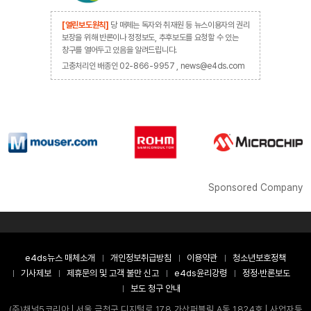
[열린보도원칙]
당 매체는 독자와 취재원 등 뉴스이용자의 권리
보장을 위해 반론이나 정정보도, 추후보도를 요청할 수 있는
창구를 열어두고 있음을 알려드립니다.
고충처리인 배종인 02-866-9957 , news@e4ds.com
Sponsored Company
e4ds뉴스 매체소개
개인정보취급방침
이용약관
청소년보호정책
기사제보
제휴문의 및 고객 불만 신고
e4ds윤리강령
정정·반론보도
보도 청구 안내
(주)채널5코리아 | 서울 금천구 디지털로 178 가산퍼블릭 A동 1824호 | 사업자등