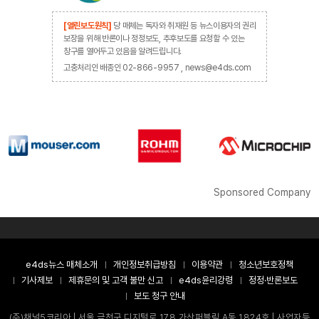
[열린보도원칙]
당 매체는 독자와 취재원 등 뉴스이용자의 권리
보장을 위해 반론이나 정정보도, 추후보도를 요청할 수 있는
창구를 열어두고 있음을 알려드립니다.
고충처리인 배종인 02-866-9957 , news@e4ds.com
Sponsored Company
e4ds뉴스 매체소개
개인정보취급방침
이용약관
청소년보호정책
기사제보
제휴문의 및 고객 불만 신고
e4ds윤리강령
정정·반론보도
보도 청구 안내
(주)채널5코리아 | 서울 금천구 디지털로 178 가산퍼블릭 A동 1824호 | 사업자등