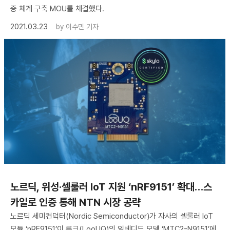
증 체계 구축 MOU를 체결했다.
2021.03.23
by
이수민 기자
노르딕, 위성·셀룰러 IoT 지원 ‘nRF9151’ 확대…스
카일로 인증 통해 NTN 시장 공략
노르딕 세미컨덕터(Nordic Semiconductor)가 자사의 셀룰러 IoT
모듈 ‘nRF9151’이 루크(LooUQ)의 임베디드 모뎀 ‘MTC2-N9151’에