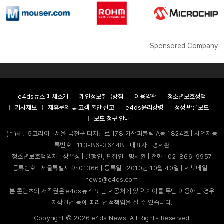
Sponsored Company
e4ds뉴스 매체소개
개인정보취급방침
이용약관
청소년보호정책
기사제보
제휴문의 및 고객 불만 신고
e4ds윤리강령
정정·반론보도
보도 청구 안내
(주)채널5코리아 | 서울 금천구 디지털로 178 가산퍼블릭 A동 1824호 | 사업자등
록번호 : 113-86-36448 | 대표자 : 명세환
청소년보호책임자 : 장은성 | 발행인, 편집인 : 명세환 | 전화 : 02-866-9957
등록번호 : 서울특별시 아 01366 | 등록일 : 2010년 10월 40일 | 제보메일 :
news@e4ds.com
본 콘텐츠의 저작권은 e4ds뉴스 또는 제공처에 있으며 이를 무단 이용하는 경우
저작권법 등에 따라 법적책임을 질 수 있습니다.
Copyright ©
2026
e4ds News. All Rights Reserved