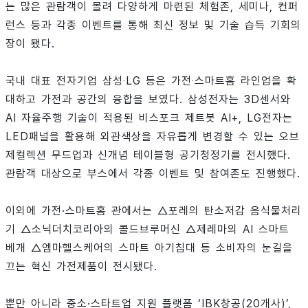
는 많은 관람객이 몰려 다양하게 마련된 체험존, 세미나, 컨퍼
런스 등과 각종 이벤트를 통해 최신 정보 및 기술 습득 기회의
장이 됐다.
국내 대표 전자기업 삼성‧LG 등은 가전‧스마트홈 라인업을 확
대하고 가전과 공간의 융합을 보였다. 삼성전자는 3D센서와
AI 자율주행 기술이 적용된 비스포크 제트봇 AI+, LG전자는
LED패널을 활용해 외관색상을 자유롭게 변경할 수 있는 오브
제컬렉션 무드업과 신개념 테이블형 공기청정기를 전시했다.
관람객 대상으로 부스에서 각종 이벤트 및 참여존도 진행했다.
이외에 가전·스마트홈 관에서는 △포레의 탄소저감 음식물처리
기 △소닉더치코리아의 콜드브루머신 △제레마의 AI 스마트
베개 △엠마헬스케어의 스마트 아기침대 등 소비자의 눈길을
끄는 혁신 가전제품이 전시됐다.
뿐만 아니라 중소·스타트업 지원 플랫폼 ‘IBK창공(20개사)’,