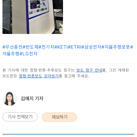
#
무선충전
#
반도체
#
전기차
#
KETI
#
ETRI
#
삼성전자
#
자율주행로봇
#
자율주행
#
LG전자
본 기사에 대한 정정·반론·추후보도 청구는
보도 청구 안내
를, 그간 게재된
보도문은
정정·반론보도 모아보기
를 참고해 주세요.
김예지 기자
기사 전체보기
제보하기