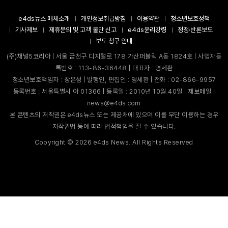
e4ds뉴스 매체소개
개인정보취급방침
이용약관
청소년보호정책
기사제보
제휴문의 및 고객 불만 신고
e4ds윤리강령
정정·반론보도
보도 청구 안내
(주)채널5코리아 | 서울 금천구 디지털로 178 가산퍼블릭 A동 1824호 | 사업자등
록번호 : 113-86-36448 | 대표자 : 명세환
청소년보호책임자 : 장은성 | 발행인, 편집인 : 명세환 | 전화 : 02-866-9957
등록번호 : 서울특별시 아 01366 | 등록일 : 2010년 10월 40일 | 제보메일 :
news@e4ds.com
본 콘텐츠의 저작권은 e4ds뉴스 또는 제공처에 있으며 이를 무단 이용하는 경우
저작권법 등에 따라 법적책임을 질 수 있습니다.
Copyright ©
2026
e4ds News. All Rights Reserved