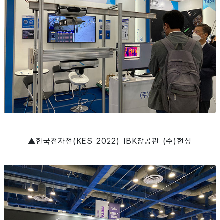
▲한국전자전(KES 2022) IBK창공관 (주)현성