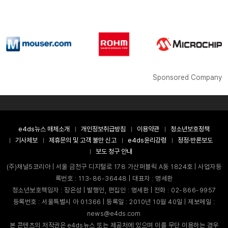
Sponsored Company
e4ds뉴스 매체소개
개인정보취급방침
이용약관
청소년보호정책
기사제보
제휴문의 및 고객 불만 신고
e4ds윤리강령
정정·반론보도
보도 청구 안내
(주)채널5코리아 | 서울 금천구 디지털로 178 가산퍼블릭 A동 1824호 | 사업자등
록번호 : 113-86-36448 | 대표자 : 명세환
청소년보호책임자 : 장은성 | 발행인, 편집인 : 명세환 | 전화 : 02-866-9957
등록번호 : 서울특별시 아 01366 | 등록일 : 2010년 10월 40일 | 제보메일 :
news@e4ds.com
본 콘텐츠의 저작권은 e4ds뉴스 또는 제공처에 있으며 이를 무단 이용하는 경우