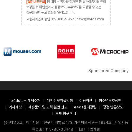
[열린보도원칙]
당 매체는 독자와 취재원 등 뉴스이용자의 권리
보장을 위해 반론이나 정정보도, 추후보도를 요청할 수 있는
창구를 열어두고 있음을 알려드립니다.
고충처리인 배종인 02-866-9957 , news@e4ds.com
Sponsored Company
e4ds뉴스 매체소개
개인정보취급방침
이용약관
청소년보호정책
기사제보
제휴문의 및 고객 불만 신고
e4ds윤리강령
정정·반론보도
보도 청구 안내
(주)채널5코리아 | 서울 금천구 디지털로 178 가산퍼블릭 A동 1824호 | 사업자등
록번호 : 113-86-36448 | 대표자 : 명세환