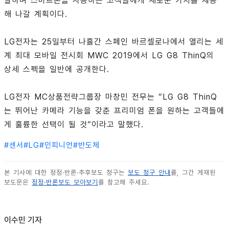
발하며 스마트폰을 사용하는 고객들에게 새로운 가치를 제공
해 나갈 계획이다.
LG전자는 25일부터 나흘간 스페인 바르셀로나에서 열리는 세
계 최대 모바일 전시회 MWC 2019에서 LG G8 ThinQ의
상세 스펙을 일반에 공개한다.
LG전자 MC상품전략그룹장 마창민 전무는 “LG G8 ThinQ
는 뛰어난 카메라 기능을 갖춘 프리미엄 폰을 원하는 고객들에
게 훌륭한 선택이 될 것“이라고 말했다.
#
센서
#
LG
#
인피니언
#
반도체
본 기사에 대한 정정·반론·추후보도 청구는
보도 청구 안내
를, 그간 게재된
보도문은
정정·반론보도 모아보기
를 참고해 주세요.
이수민 기자