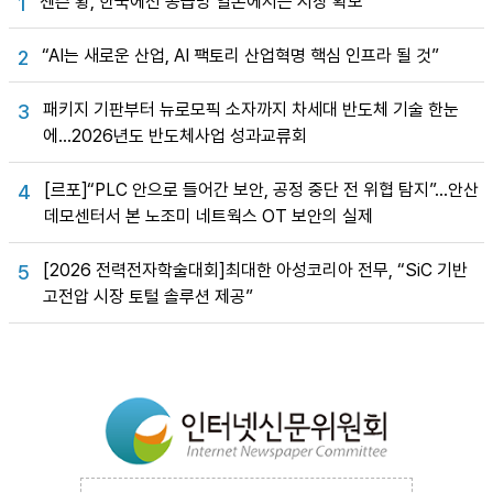
젠슨 황, 한국에선 공급망 일본에서는 시장 확보
1
“AI는 새로운 산업, AI 팩토리 산업혁명 핵심 인프라 될 것”
2
패키지 기판부터 뉴로모픽 소자까지 차세대 반도체 기술 한눈
3
에…2026년도 반도체사업 성과교류회
[르포]“PLC 안으로 들어간 보안, 공정 중단 전 위협 탐지”…안산
4
데모센터서 본 노조미 네트웍스 OT 보안의 실제
[2026 전력전자학술대회]최대한 아성코리아 전무, “SiC 기반
5
고전압 시장 토털 솔루션 제공”