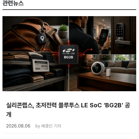
관련뉴스
실리콘랩스, 초저전력 블루투스 LE SoC ‘BG2B’ 공
개
2026.08.06
by
배종인 기자