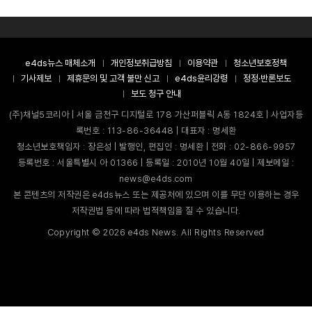
e4ds뉴스 매체소개
개인정보취급방침
이용약관
청소년보호정책
기사제보
제휴문의 및 고객 불만 신고
e4ds윤리강령
정정·반론보도
보도 청구 안내
(주)채널5코리아 | 서울 금천구 디지털로 178 가산퍼블릭 A동 1824호 | 사업자등
록번호 : 113-86-36448 | 대표자 : 명세환
청소년보호책임자 : 장은성 | 발행인, 편집인 : 명세환 | 전화 : 02-866-9957
등록번호 : 서울특별시 아 01366 | 등록일 : 2010년 10월 40일 | 제보메일 :
news@e4ds.com
본 콘텐츠의 저작권은 e4ds뉴스 또는 제공처에 있으며 이를 무단 이용하는 경우
저작권법 등에 따라 법적책임을 질 수 있습니다.
Copyright ©
2026
e4ds News. All Rights Reserved