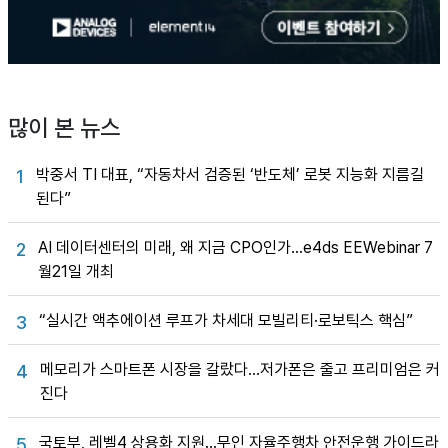
많이 본 뉴스
박중서 TI 대표, “자동차서 검증된 ‘반도체’ 로봇 지능화 지름길
1
된다”
AI 데이터센터의 미래, 왜 지금 CPO인가…e4ds EEWebinar 7
2
월21일 개최
“실시간 액추에이션 루프가 차세대 모빌리티·로보틱스 핵심”
3
메모리가 스마트폰 시장을 갈랐다…저가폰은 줄고 프리미엄은 커
4
진다
국토부, 레벨4 상용화 지원…무인 자율주행차 안전운행 가이드라
5