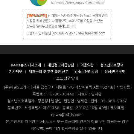
[열린보도원칙]
당 매체는 독자와 취재원 등 뉴스이용자의 권리
보장을 위해 반론이나 정정보도, 추후보도를 요청할 수 있는
창구를 열어두고 있음을 알려드립니다.
고충처리인 배종인 02-866-9957 , news@e4ds.com
e4ds뉴스 매체소개
개인정보취급방침
이용약관
청소년보호정책
기사제보
제휴문의 및 고객 불만 신고
e4ds윤리강령
정정·반론보도
보도 청구 안내
(주)채널5코리아 | 서울 금천구 디지털로 178 가산퍼블릭 A동 1824호 | 사업자등
록번호 : 113-86-36448 | 대표자 : 명세환
청소년보호책임자 : 장은성 | 발행인, 편집인 : 명세환 | 전화 : 02-866-9957
등록번호 : 서울특별시 아 01366 | 등록일 : 2010년 10월 40일 | 제보메일 :
news@e4ds.com
본 콘텐츠의 저작권은 e4ds뉴스 또는 제공처에 있으며 이를 무단 이용하는 경우
저작권법 등에 따라 법적책임을 질 수 있습니다.