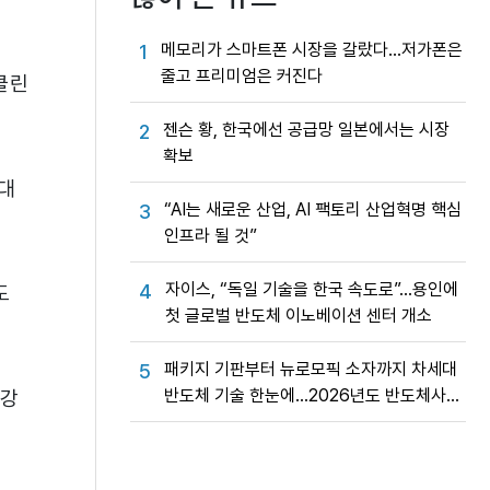
메모리가 스마트폰 시장을 갈랐다…저가폰은
1
줄고 프리미엄은 커진다
클린
젠슨 황, 한국에선 공급망 일본에서는 시장
2
확보
대
“AI는 새로운 산업, AI 팩토리 산업혁명 핵심
3
인프라 될 것”
자이스, “독일 기술을 한국 속도로”…용인에
4
도
첫 글로벌 반도체 이노베이션 센터 개소
패키지 기판부터 뉴로모픽 소자까지 차세대
5
반도체 기술 한눈에…2026년도 반도체사업
 강
성과교류회