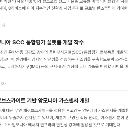
머티리얼즈(사장 이용욱)가 탄소포집 선도 기술을 보유한 미국 아이온社에 지
하며, 8리버스에 이어 지속적인 친환경 사업 투자로 글로벌 탄소중립에 기여한
기자
모니아 SCC 통합평가 플랫폼 개발 착수
추진·운반선용 고강도 강재의 응력부식균열(SCC) 통합평가 플랫폼을 개발하
수 암모니아 환경에서 강재의 안전성을 검증하는 시스템을 구축함으로써 조선·
고, 국제해사기구(IMO) 등의 규제·표준 개정에 국내 기술을 반영할 기반을 
기자
로브스카이트 기반 암모니아 가스센서 개발
소재 대신 무연 페로브스카이트를 적용한 초고감도 암모니아 가스센서를 개발
의 미세 누출까지 감지할 수 있으며, 새롭게 규명된 작동 원리는 가스센서 분야 
. 수소·암모니아 에너지 인프라의 안전성 강화에 활용될 것으로 기대된다.