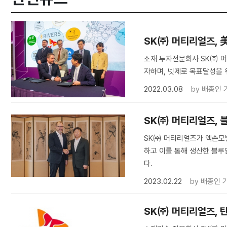
SK㈜ 머티리얼즈, 美
소재 투자전문회사 SK㈜ 머
자하며, 넷제로 목표달성을 
2022.03.08
by
배종인 
SK㈜ 머티리얼즈, 
SK㈜ 머티리얼즈가 엑손모
하고 이를 통해 생산한 블루
다.
2023.02.22
by
배종인 
SK㈜ 머티리얼즈, 