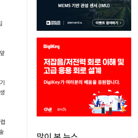
집
 앞
 기
 생
어렵
술
많이 본 뉴스