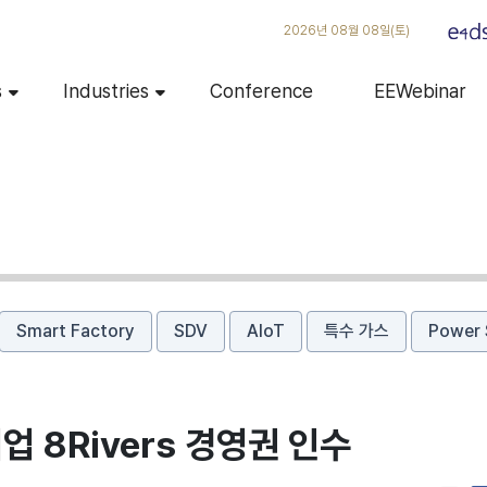
2026년 08월 08일(토)
s
Industries
Conference
EEWebinar
Smart Factory
SDV
AIoT
특수 가스
Power 
업 8Rivers 경영권 인수