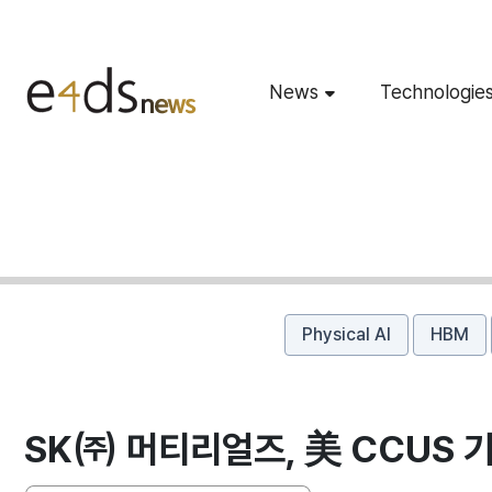
News
Technologie
Physical AI
HBM
SK㈜ 머티리얼즈, 美 CCUS 기