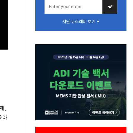
지난 뉴스레터 보기 +
제,
쏟아