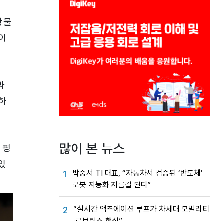
광물
이
과
하
많이 본 뉴스
 평
있
박중서 TI 대표, “자동차서 검증된 ‘반도체’
1
로봇 지능화 지름길 된다”
“실시간 액추에이션 루프가 차세대 모빌리티
2
·로보틱스 핵심”