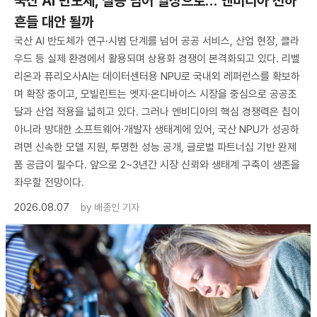
국산 AI 반도체, 실증 넘어 일상으로…‘엔비디아 천하’
흔들 대안 될까
국산 AI 반도체가 연구·시범 단계를 넘어 공공 서비스, 산업 현장, 클라
우드 등 실제 환경에서 활용되며 상용화 경쟁이 본격화되고 있다. 리벨
리온과 퓨리오사AI는 데이터센터용 NPU로 국내외 레퍼런스를 확보하
며 확장 중이고, 모빌린트는 엣지·온디바이스 시장을 중심으로 공공조
달과 산업 적용을 넓히고 있다. 그러나 엔비디아의 핵심 경쟁력은 칩이
아니라 방대한 소프트웨어·개발자 생태계에 있어, 국산 NPU가 성공하
려면 신속한 모델 지원, 투명한 성능 공개, 글로벌 파트너십 기반 완제
품 공급이 필수다. 앞으로 2~3년간 시장 신뢰와 생태계 구축이 생존을
좌우할 전망이다.
2026.08.07
by
배종인 기자