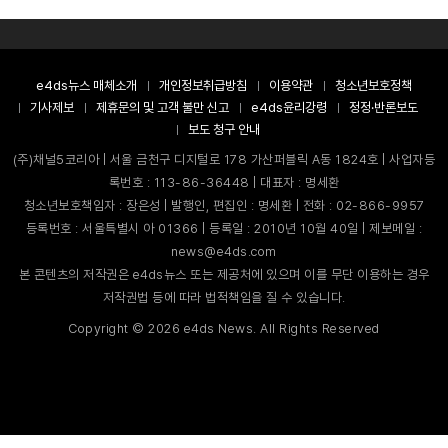
e4ds뉴스 매체소개
개인정보취급방침
이용약관
청소년보호정책
기사제보
제휴문의 및 고객 불만 신고
e4ds윤리강령
정정·반론보도
보도 청구 안내
(주)채널5코리아 | 서울 금천구 디지털로 178 가산퍼블릭 A동 1824호 | 사업자등
록번호 : 113-86-36448 | 대표자 : 명세환
청소년보호책임자 : 장은성 | 발행인, 편집인 : 명세환 | 전화 : 02-866-9957
등록번호 : 서울특별시 아 01366 | 등록일 : 2010년 10월 40일 | 제보메일 :
news@e4ds.com
본 콘텐츠의 저작권은 e4ds뉴스 또는 제공처에 있으며 이를 무단 이용하는 경우
저작권법 등에 따라 법적책임을 질 수 있습니다.
Copyright ©
2026
e4ds News. All Rights Reserved