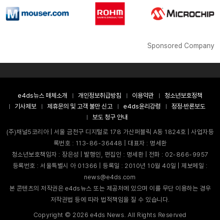
Sponsored Company
e4ds뉴스 매체소개
개인정보취급방침
이용약관
청소년보호정책
기사제보
제휴문의 및 고객 불만 신고
e4ds윤리강령
정정·반론보도
보도 청구 안내
(주)채널5코리아 | 서울 금천구 디지털로 178 가산퍼블릭 A동 1824호 | 사업자등
록번호 : 113-86-36448 | 대표자 : 명세환
청소년보호책임자 : 장은성 | 발행인, 편집인 : 명세환 | 전화 : 02-866-9957
등록번호 : 서울특별시 아 01366 | 등록일 : 2010년 10월 40일 | 제보메일 :
news@e4ds.com
본 콘텐츠의 저작권은 e4ds뉴스 또는 제공처에 있으며 이를 무단 이용하는 경우
저작권법 등에 따라 법적책임을 질 수 있습니다.
Copyright ©
2026
e4ds News. All Rights Reserved