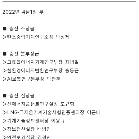
2022년 4월1일 부
■ 승진 소장급
▷탄소중립기계연구소장 박성제
■ 승진 본부장급
▷고효율에너지기계연구부장 최병일
▷친환경에너지변환연구부장 송동근
▷AI로봇연구본부장 박찬훈
■ 승진 실장급
▷신에너지플랜트연구실장 도규형
▷LNG·극저온기계기술시험인증센터장 이근태
▷기계기술정책센터장 이용규
▷정보전산실장 배병진
▷안전보건실장 김경천