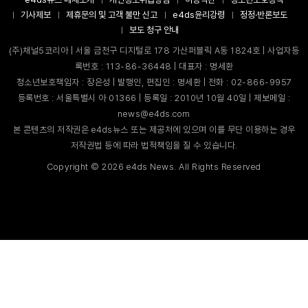
기사제보
제휴문의 및 고객 불만 신고
e4ds윤리강령
정정·반론보도
보도 청구 안내
(주)채널5코리아 | 서울 금천구 디지털로 178 가산퍼블릭 A동 1824호 | 사업자등
록번호 : 113-86-36448 | 대표자 : 명세환
청소년보호책임자 : 장은성 | 발행인, 편집인 : 명세환 | 전화 : 02-866-9957
등록번호 : 서울특별시 아 01366 | 등록일 : 2010년 10월 40일 | 제보메일 :
news@e4ds.com
본 콘텐츠의 저작권은 e4ds뉴스 또는 제공처에 있으며 이를 무단 이용하는 경우
저작권법 등에 따라 법적책임을 질 수 있습니다.
Copyright ©
2026
e4ds News. All Rights Reserved