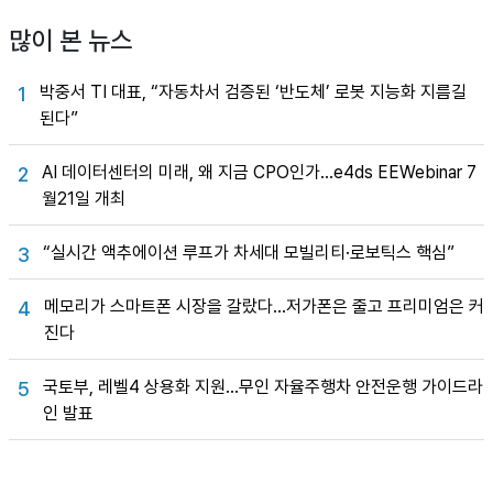
많이 본 뉴스
박중서 TI 대표, “자동차서 검증된 ‘반도체’ 로봇 지능화 지름길
1
된다”
AI 데이터센터의 미래, 왜 지금 CPO인가…e4ds EEWebinar 7
2
월21일 개최
“실시간 액추에이션 루프가 차세대 모빌리티·로보틱스 핵심”
3
메모리가 스마트폰 시장을 갈랐다…저가폰은 줄고 프리미엄은 커
4
진다
국토부, 레벨4 상용화 지원…무인 자율주행차 안전운행 가이드라
5
인 발표