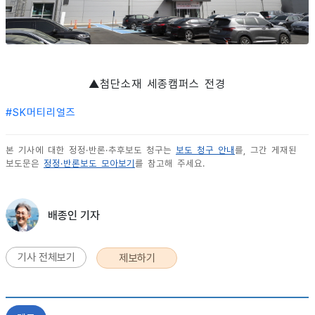
▲첨단소재 세종캠퍼스 전경
#
SK머티리얼즈
본 기사에 대한 정정·반론·추후보도 청구는
보도 청구 안내
를, 그간 게재된
보도문은
정정·반론보도 모아보기
를 참고해 주세요.
배종인 기자
기사 전체보기
제보하기