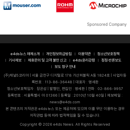
Sponsored Company
e4ds뉴스 매체소개
개인정보취급방침
이용약관
청소년보호정책
기사제보
제휴문의 및 고객 불만 신고
e4ds윤리강령
정정·반론보도
보도 청구 안내
(주)채널5코리아 | 서울 금천구 디지털로 178 가산퍼블릭 A동 1824호 | 사업자등
록번호 : 113-86-36448 | 대표자 : 명세환
청소년보호책임자 : 장은성 | 발행인, 편집인 : 명세환 | 전화 : 02-866-9957
등록번호 : 서울특별시 아 01366 | 등록일 : 2010년 10월 40일 | 제보메일 :
news@e4ds.com
본 콘텐츠의 저작권은 e4ds뉴스 또는 제공처에 있으며 이를 무단 이용하는 경우
저작권법 등에 따라 법적책임을 질 수 있습니다.
Copyright ©
2026
e4ds News. All Rights Reserved