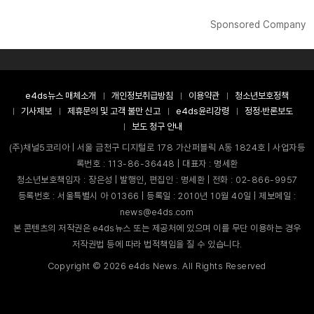
Sponsored Company
e4ds뉴스 매체소개
개인정보취급방침
이용약관
청소년보호정책
기사제보
제휴문의 및 고객 불만 신고
e4ds윤리강령
정정·반론보도
보도 청구 안내
(주)채널5코리아 | 서울 금천구 디지털로 178 가산퍼블릭 A동 1824호 | 사업자등
록번호 : 113-86-36448 | 대표자 : 명세환
청소년보호책임자 : 장은성 | 발행인, 편집인 : 명세환 | 전화 : 02-866-9957
등록번호 : 서울특별시 아 01366 | 등록일 : 2010년 10월 40일 | 제보메일 :
news@e4ds.com
본 콘텐츠의 저작권은 e4ds뉴스 또는 제공처에 있으며 이를 무단 이용하는 경우
저작권법 등에 따라 법적책임을 질 수 있습니다.
Copyright ©
2026
e4ds News. All Rights Reserved