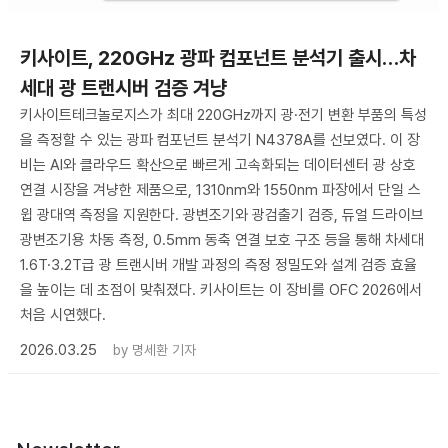
키사이트, 220GHz 광파 컴포넌트 분석기 출시…차
세대 광 트랜시버 검증 겨냥
키사이트테크놀로지스가 최대 220GHz까지 광·전기 변환 부품의 특성
을 측정할 수 있는 광파 컴포넌트 분석기 N4378A를 선보였다. 이 장
비는 AI와 클라우드 확산으로 빠르게 고속화되는 데이터센터 광 상호
연결 시장을 겨냥한 제품으로, 1310nm와 1550nm 파장에서 단일 스
윕 광대역 측정을 지원한다. 광변조기와 광검출기 검증, 듀얼 드라이브
광변조기용 차동 측정, 0.5mm 동축 연결 보호 구조 등을 통해 차세대
1.6T·3.2T급 광 트랜시버 개발 과정의 측정 정밀도와 설계 검증 효율
을 높이는 데 초점이 맞춰졌다. 키사이트는 이 장비를 OFC 2026에서
처음 시연했다.
2026.03.25
by
명세환 기자