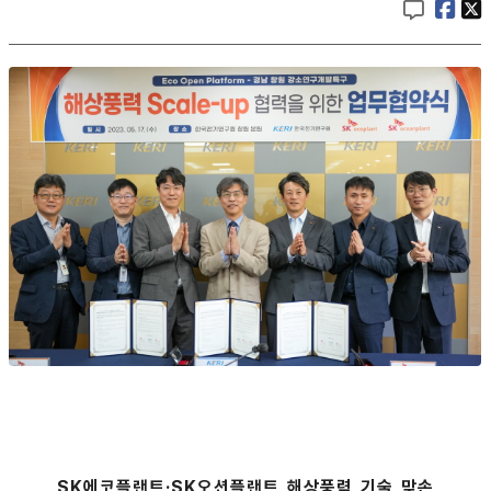
SK에코플랜트·SK오션플랜트 해상풍력 기술 맞손