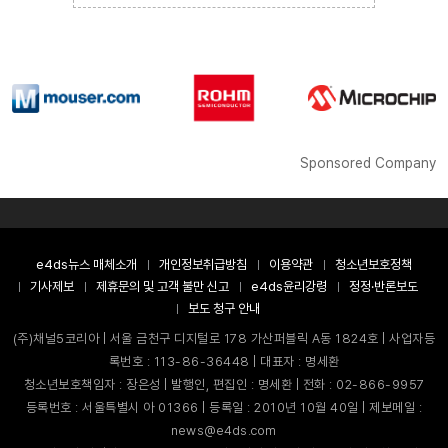
Sponsored Company
e4ds뉴스 매체소개
개인정보취급방침
이용약관
청소년보호정책
기사제보
제휴문의 및 고객 불만 신고
e4ds윤리강령
정정·반론보도
보도 청구 안내
(주)채널5코리아 | 서울 금천구 디지털로 178 가산퍼블릭 A동 1824호 | 사업자등
록번호 : 113-86-36448 | 대표자 : 명세환
청소년보호책임자 : 장은성 | 발행인, 편집인 : 명세환 | 전화 : 02-866-9957
등록번호 : 서울특별시 아 01366 | 등록일 : 2010년 10월 40일 | 제보메일 :
news@e4ds.com