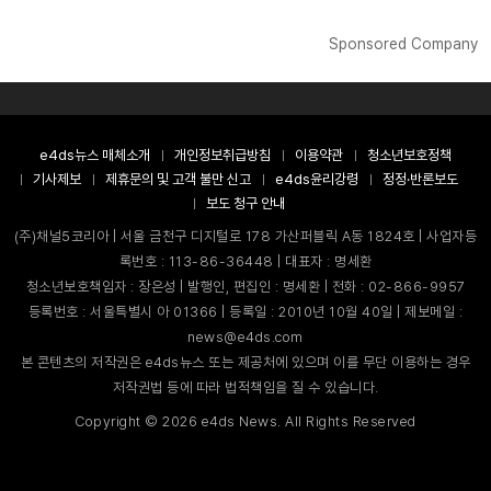
Sponsored Company
e4ds뉴스 매체소개
개인정보취급방침
이용약관
청소년보호정책
기사제보
제휴문의 및 고객 불만 신고
e4ds윤리강령
정정·반론보도
보도 청구 안내
(주)채널5코리아 | 서울 금천구 디지털로 178 가산퍼블릭 A동 1824호 | 사업자등
록번호 : 113-86-36448 | 대표자 : 명세환
청소년보호책임자 : 장은성 | 발행인, 편집인 : 명세환 | 전화 : 02-866-9957
등록번호 : 서울특별시 아 01366 | 등록일 : 2010년 10월 40일 | 제보메일 :
news@e4ds.com
본 콘텐츠의 저작권은 e4ds뉴스 또는 제공처에 있으며 이를 무단 이용하는 경우
저작권법 등에 따라 법적책임을 질 수 있습니다.
Copyright ©
2026
e4ds News. All Rights Reserved