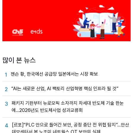
많이 본 뉴스
젠슨 황, 한국에선 공급망 일본에서는 시장 확보
1
“AI는 새로운 산업, AI 팩토리 산업혁명 핵심 인프라 될 것”
2
패키지 기판부터 뉴로모픽 소자까지 차세대 반도체 기술 한눈
3
에…2026년도 반도체사업 성과교류회
[르포]“PLC 안으로 들어간 보안, 공정 중단 전 위협 탐지”…안산
4
데모센터서 본 노조미 네트웍스 OT 보안의 실제