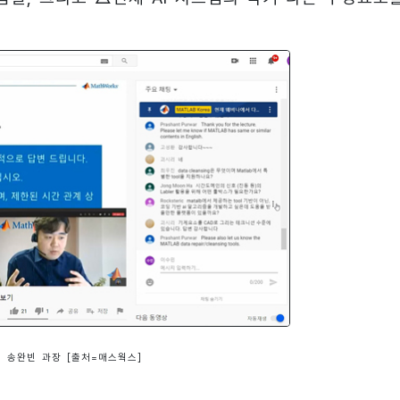
 송완빈 과장 [출처=매스웍스]