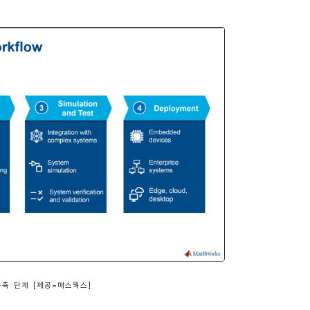
구축 단계
[제공=매스웍스]