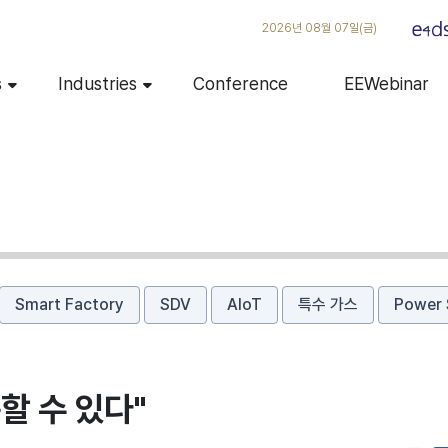
2026년 08월 07일(금)
s
Industries
Conference
EEWebinar
Smart Factory
SDV
AIoT
특수 가스
Power 
할 수 있다"