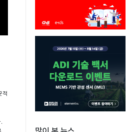
균적
.
많이 본 뉴스
를