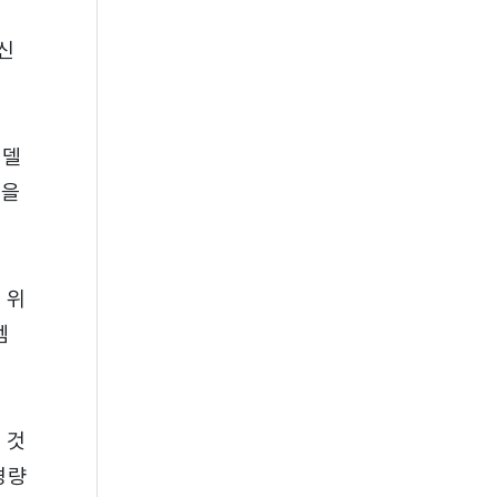
신
모델
성을
 위
템
 것
경량