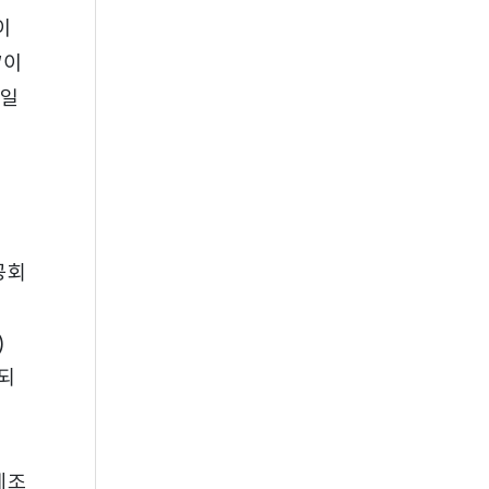
이
“이
사일
공회
)
용되
제조