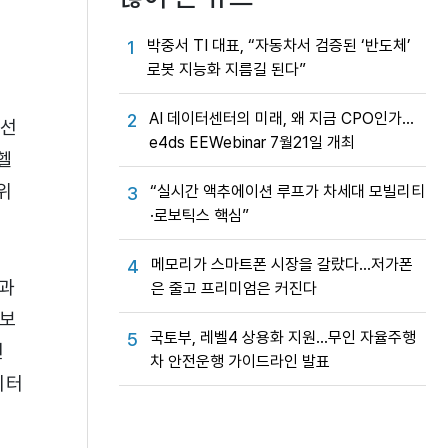
박중서 TI 대표, “자동차서 검증된 ‘반도체’
1
로봇 지능화 지름길 된다”
AI 데이터센터의 미래, 왜 지금 CPO인가…
2
무선
e4ds EEWebinar 7월21일 개최
헬
 위
“실시간 액추에이션 루프가 차세대 모빌리티
3
·로보틱스 핵심”
메모리가 스마트폰 시장을 갈랐다…저가폰
4
람과
은 줄고 프리미엄은 커진다
확보
국토부, 레벨4 상용화 지원…무인 자율주행
5
선
차 안전운행 가이드라인 발표
이터