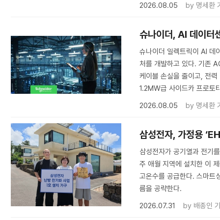
2026.08.05
by
명세환 
슈나이더, AI 데이터
슈나이더 일렉트릭이 AI 데이
처를 개발하고 있다. 기존 
케이블 손실을 줄이고, 전력
1.2MW급 사이드카 프로토타
2026.08.05
by
명세환 
삼성전자, 가정용 ‘E
삼성전자가 공기열과 전기를 
주 애월 지역에 설치한 이 제
고온수를 공급한다. 스마트싱
름을 공략한다.
2026.07.31
by
배종인 