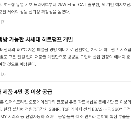
 초소형 듀얼 서보 드라이브부터 2kW EtherCAT 솔루션, AI 기반 예지보
모션 제어의 성능·신뢰성·확장성을 높였다.
기자
 냉방 가능한 차세대 히트펌프 개발
터센터의 40℃ 저온 폐열을 냉방 에너지로 전환하는 차세대 히트펌프 시스
 별도 고온 열원 없이 저등급 폐열만으로 냉방을 구현해 산업 현장의 에너지 
여할 것으로 예상된다.
기자
 제품 4만 종 이상 공급
론 인더스트리얼 오토메이션과의 글로벌 유통 파트너십을 통해 4만 종 이상
현장 설치형 전원공급장치 S8NR, ToF 레이저 센서 E3AS-HF, 360° 근접
이 MY 시리즈 등 산업자동화·스마트 농업·물류·제조·인프라 분야의 핵심 부품을