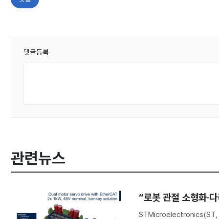
댓글등록
관련뉴스
“로봇 관절 소형화·다축
STMicroelectronic