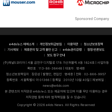
Sponsored Company
e4ds뉴스 매체소개
개인정보취급방침
이용약관
청소년보호정책
기사제보
제휴문의 및 고객 불만 신고
e4ds윤리강령
정정·반론보도
보도 청구 안내
(주)채널5코리아 | 서울 금천구 디지털로 178 가산퍼블릭 A동 1824호 | 사업자등
록번호 : 113-86-36448 | 대표자 : 명세환
청소년보호책임자 : 장은성 | 발행인, 편집인 : 명세환 | 전화 : 02-866-9957
등록번호 : 서울특별시 아 01366 | 등록일 : 2010년 10월 40일 | 제보메일 :
news@e4ds.com
본 콘텐츠의 저작권은 e4ds뉴스 또는 제공처에 있으며 이를 무단 이용하는 경우
저작권법 등에 따라 법적책임을 질 수 있습니다.
Copyright ©
2026
e4ds News. All Rights Reserved