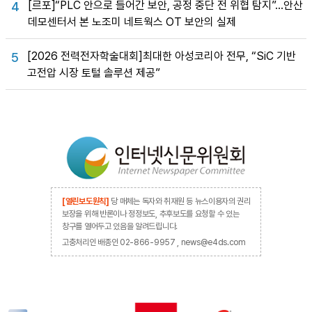
[르포]“PLC 안으로 들어간 보안, 공정 중단 전 위협 탐지”…안산
4
데모센터서 본 노조미 네트웍스 OT 보안의 실제
[2026 전력전자학술대회]최대한 아성코리아 전무, “SiC 기반
5
고전압 시장 토털 솔루션 제공”
[열린보도원칙]
당 매체는 독자와 취재원 등 뉴스이용자의 권리
보장을 위해 반론이나 정정보도, 추후보도를 요청할 수 있는
창구를 열어두고 있음을 알려드립니다.
고충처리인 배종인 02-866-9957 , news@e4ds.com