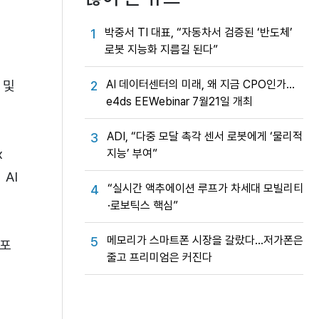
박중서 TI 대표, “자동차서 검증된 ‘반도체’
1
로봇 지능화 지름길 된다”
 및
AI 데이터센터의 미래, 왜 지금 CPO인가…
2
e4ds EEWebinar 7월21일 개최
ADI, “다중 모달 촉각 센서 로봇에게 ‘물리적
3
x
지능’ 부여”
AI
“실시간 액추에이션 루프가 차세대 모빌리티
4
·로보틱스 핵심”
메모리가 스마트폰 시장을 갈랐다…저가폰은
5
배포
줄고 프리미엄은 커진다