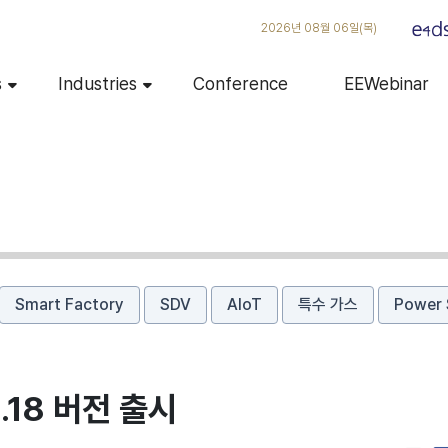
2026년 08월 06일(목)
s
Industries
Conference
EEWebinar
Smart Factory
SDV
AIoT
특수 가스
Power 
.18 버전 출시