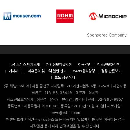
Sponsored Company
e4ds뉴스 매체소개
개인정보취급방침
이용약관
청소년보호정책
기사제보
제휴문의 및 고객 불만 신고
e4ds윤리강령
정정·반론보도
보도 청구 안내
(주)채널5코리아 | 서울 금천구 디지털로 178 가산퍼블릭 A동 1824호 | 사업자등
록번호 : 113-86-36448 | 대표자 : 명세환
청소년보호책임자 : 장은성 | 발행인, 편집인 : 명세환 | 전화 : 02-866-9957
등록번호 : 서울특별시 아 01366 | 등록일 : 2010년 10월 40일 | 제보메일 :
news@e4ds.com
본 콘텐츠의 저작권은 e4ds뉴스 또는 제공처에 있으며 이를 무단 이용하는 경우
저작권법 등에 따라 법적책임을 질 수 있습니다.