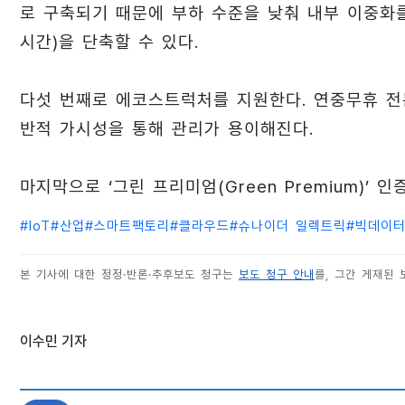
로 구축되기 때문에 부하 수준을 낮춰 내부 이중화를 구현
시간)을 단축할 수 있다.
다섯 번째로 에코스트럭처를 지원한다. 연중무휴 전
반적 가시성을 통해 관리가 용이해진다.
마지막으로 ‘그린 프리미엄(Green Premium)’
#
IoT
#
산업
#
스마트팩토리
#
클라우드
#
슈나이더 일렉트릭
#
빅데이
본 기사에 대한 정정·반론·추후보도 청구는
보도 청구 안내
를, 그간 게재된
이수민 기자