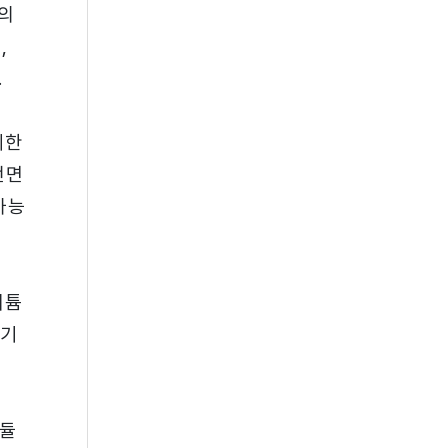
의
,
.
제한
전면
가능
리튬
 기
모듈