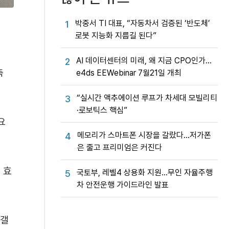
박중서 TI 대표, “자동차서 검증된 ‘반도체’
1
로봇 지능화 지름길 된다”
AI 데이터센터의 미래, 왜 지금 CPO인가…
2
축
e4ds EEWebinar 7월21일 개최
“실시간 액추에이션 루프가 차세대 모빌리티
3
·로보틱스 핵심”
요
메모리가 스마트폰 시장을 갈랐다…저가폰
4
은 줄고 프리미엄은 커진다
 효
국토부, 레벨4 상용화 지원…무인 자율주행
5
차 안전운행 가이드라인 발표
“갤