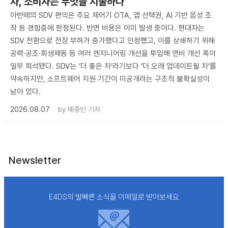
차, 소비자는 무엇을 지불하나
아반떼의 SDV 편익은 주요 제어기 OTA, 앱 선택권, AI 기반 음성 조
작 등 경험층에 한정된다. 반면 비용은 이미 발생 중이다. 현대차는
SDV 전환으로 전장 부하가 증가했다고 인정했고, 이를 상쇄하기 위해
공력·공조·회생제동 등 여러 엔지니어링 개선을 투입해 연비 개선 폭이
일부 희석됐다. SDV는 ‘더 좋은 차’라기보다 ‘더 오래 업데이트될 차’를
약속하지만, 소프트웨어 지원 기간이 미공개라는 구조적 불확실성이
남아 있다.
2026.08.07
by
배종인 기자
Newsletter
E4DS의 발빠른 소식을 이메일로 받아보세요