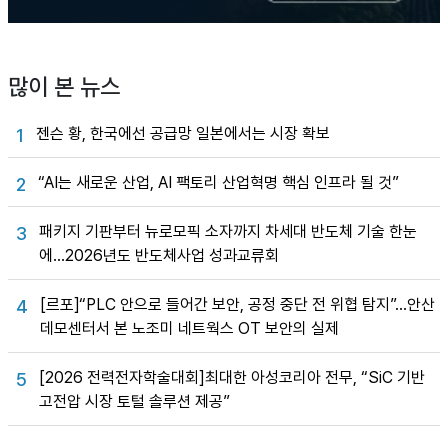
많이 본 뉴스
젠슨 황, 한국에선 공급망 일본에서는 시장 확보
1
“AI는 새로운 산업, AI 팩토리 산업혁명 핵심 인프라 될 것”
2
패키지 기판부터 뉴로모픽 소자까지 차세대 반도체 기술 한눈
3
에…2026년도 반도체사업 성과교류회
[르포]“PLC 안으로 들어간 보안, 공정 중단 전 위협 탐지”…안산
4
데모센터서 본 노조미 네트웍스 OT 보안의 실제
[2026 전력전자학술대회]최대한 아성코리아 전무, “SiC 기반
5
고전압 시장 토털 솔루션 제공”