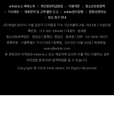
e4ds뉴스 매체소개
개인정보취급방침
이용약관
청소년보호정책
기사제보
제휴문의 및 고객 불만 신고
e4ds윤리강령
정정·반론보도
보도 청구 안내
(주)채널5코리아 | 서울 금천구 디지털로 178 가산퍼블릭 A동 1824호 | 사업자등
록번호 : 113-86-36448 | 대표자 : 명세환
청소년보호책임자 : 장은성 | 발행인, 편집인 : 명세환 | 전화 : 02-866-9957
등록번호 : 서울특별시 아 01366 | 등록일 : 2010년 10월 40일 | 제보메일 :
news@e4ds.com
본 콘텐츠의 저작권은 e4ds뉴스 또는 제공처에 있으며 이를 무단 이용하는 경우
저작권법 등에 따라 법적책임을 질 수 있습니다.
Copyright ©
2026
e4ds News. All Rights Reserved