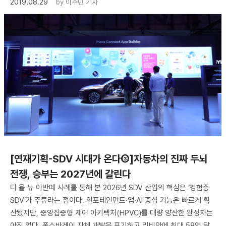
2019.08.29
by
이수민 기자
[연재기획-SDV 시대가 온다③]자동차의 진짜 두뇌
전쟁, 승부는 2027년에 갈린다
디 올 뉴 아반떼 사례를 통해 본 2026년 SDV 산업의 핵심은 ‘경험층
SDV’가 주류라는 점이다. 인포테인먼트·앱·AI 중심 기능은 빠르게 확
산됐지만, 중앙집중형 제어 아키텍처(HPVC)를 대량 양산한 완성차는
아직 없다. 폭스바겐이 자체 개발을 포기하고 리비안에 최대 58억 달