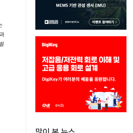
는
등과
 발
많이 본 뉴스