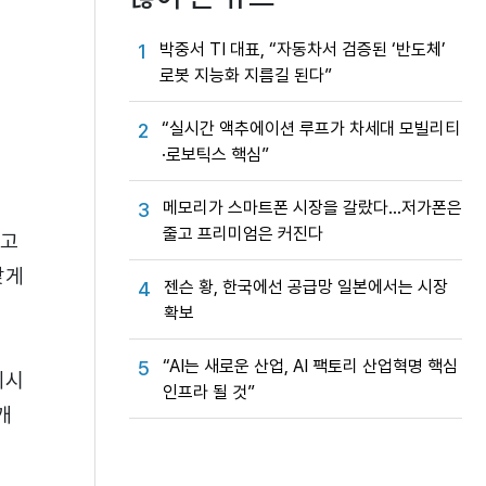
박중서 TI 대표, “자동차서 검증된 ‘반도체’
1
로봇 지능화 지름길 된다”
“실시간 액추에이션 루프가 차세대 모빌리티
2
·로보틱스 핵심”
메모리가 스마트폰 시장을 갈랐다…저가폰은
3
줄고 프리미엄은 커진다
하고
맞게
젠슨 황, 한국에선 공급망 일본에서는 시장
4
확보
“AI는 새로운 산업, AI 팩토리 산업혁명 핵심
5
계시
인프라 될 것”
개