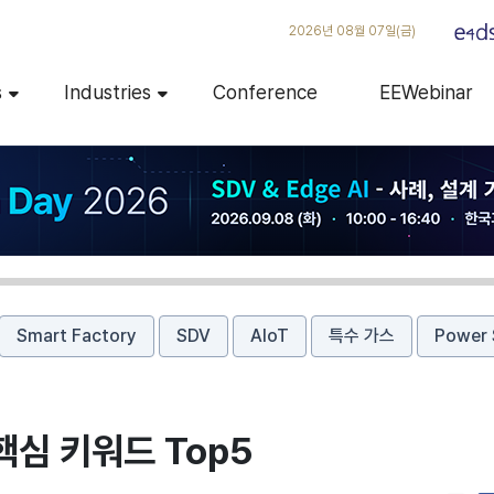
2026년 08월 07일(금)
s
Industries
Conference
EEWebinar
Smart Factory
SDV
AIoT
특수 가스
Power 
핵심 키워드 Top5