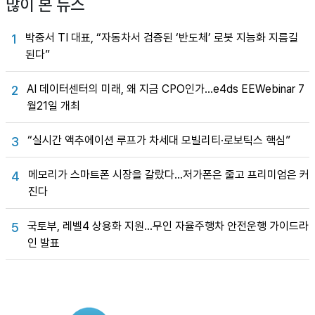
많이 본 뉴스
박중서 TI 대표, “자동차서 검증된 ‘반도체’ 로봇 지능화 지름길
1
된다”
AI 데이터센터의 미래, 왜 지금 CPO인가…e4ds EEWebinar 7
2
월21일 개최
“실시간 액추에이션 루프가 차세대 모빌리티·로보틱스 핵심”
3
메모리가 스마트폰 시장을 갈랐다…저가폰은 줄고 프리미엄은 커
4
진다
국토부, 레벨4 상용화 지원…무인 자율주행차 안전운행 가이드라
5
인 발표