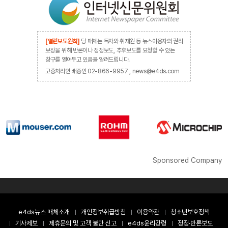
[열린보도원칙]
당 매체는 독자와 취재원 등 뉴스이용자의 권리
보장을 위해 반론이나 정정보도, 추후보도를 요청할 수 있는
창구를 열어두고 있음을 알려드립니다.
고충처리인 배종인 02-866-9957 , news@e4ds.com
Sponsored Company
e4ds뉴스 매체소개
개인정보취급방침
이용약관
청소년보호정책
기사제보
제휴문의 및 고객 불만 신고
e4ds윤리강령
정정·반론보도