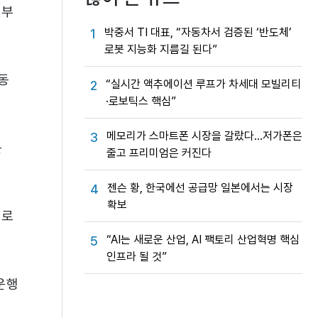
심부
박중서 TI 대표, “자동차서 검증된 ‘반도체’
1
로봇 지능화 지름길 된다”
동
“실시간 액추에이션 루프가 차세대 모빌리티
2
·로보틱스 핵심”
메모리가 스마트폰 시장을 갈랐다…저가폰은
3
는
줄고 프리미엄은 커진다
젠슨 황, 한국에선 공급망 일본에서는 시장
4
확보
으로
“AI는 새로운 산업, AI 팩토리 산업혁명 핵심
5
인프라 될 것”
운행