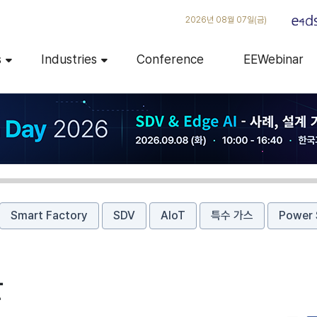
2026년 08월 07일(금)
s
Industries
Conference
EEWebinar
Smart Factory
SDV
AIoT
특수 가스
Power 
발