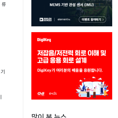
 류
공기
이
많이 본 뉴스