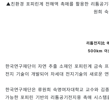
▲친환경 포피린계 전해액 촉매를 활용한 리튬공기
원희 
리튬전지比 에
500km 이
한국연구재단이 자연 추출 소재인 포피린계 금속 프탈로시
전지 기술이 개발되어 차세대 전지기술의 새로운 연
한국연구재단은 류원희 숙명여자대학교 교수와 김종
가능한 포피린 기반의 리튬공기전지용 촉매 시스템