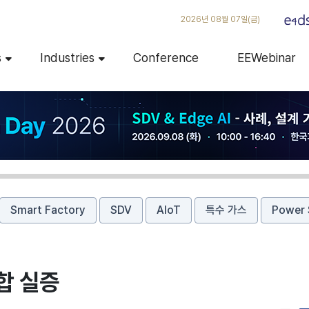
2026년 08월 07일(금)
s
Industries
Conference
EEWebinar
Smart Factory
SDV
AIoT
특수 가스
Power 
합 실증