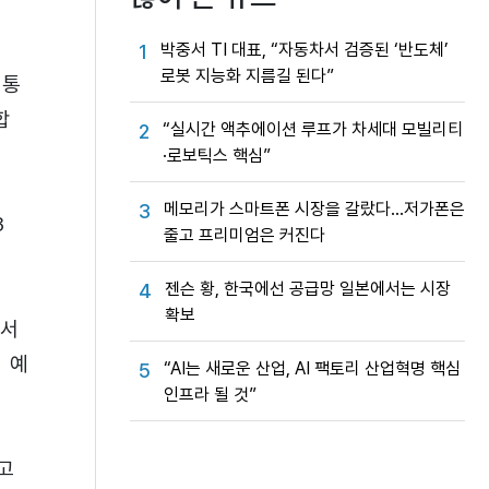
박중서 TI 대표, “자동차서 검증된 ‘반도체’
1
로봇 지능화 지름길 된다”
보통
합
“실시간 액추에이션 루프가 차세대 모빌리티
2
·로보틱스 핵심”
메모리가 스마트폰 시장을 갈랐다…저가폰은
3
3
줄고 프리미엄은 커진다
젠슨 황, 한국에선 공급망 일본에서는 시장
4
확보
·서
 예
“AI는 새로운 산업, AI 팩토리 산업혁명 핵심
5
인프라 될 것”
고