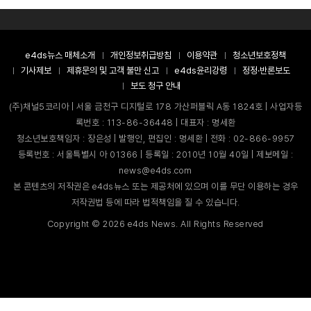
e4ds뉴스 매체소개
개인정보취급방침
이용약관
청소년보호정책
기사제보
제휴문의 및 고객 불만 신고
e4ds윤리강령
정정·반론보도
보도 청구 안내
(주)채널5코리아 | 서울 금천구 디지털로 178 가산퍼블릭 A동 1824호 | 사업자등
록번호 : 113-86-36448 | 대표자 : 명세환
청소년보호책임자 : 장은성 | 발행인, 편집인 : 명세환 | 전화 : 02-866-9957
등록번호 : 서울특별시 아 01366 | 등록일 : 2010년 10월 40일 | 제보메일 :
news@e4ds.com
본 콘텐츠의 저작권은 e4ds뉴스 또는 제공처에 있으며 이를 무단 이용하는 경우
저작권법 등에 따라 법적책임을 질 수 있습니다.
Copyright ©
2026
e4ds News. All Rights Reserved