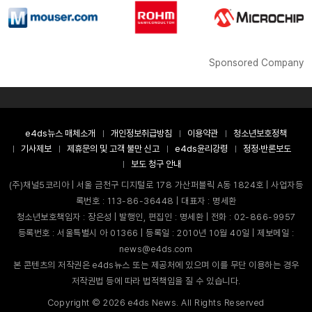
Sponsored Company
e4ds뉴스 매체소개
개인정보취급방침
이용약관
청소년보호정책
기사제보
제휴문의 및 고객 불만 신고
e4ds윤리강령
정정·반론보도
보도 청구 안내
(주)채널5코리아 | 서울 금천구 디지털로 178 가산퍼블릭 A동 1824호 | 사업자등
록번호 : 113-86-36448 | 대표자 : 명세환
청소년보호책임자 : 장은성 | 발행인, 편집인 : 명세환 | 전화 : 02-866-9957
등록번호 : 서울특별시 아 01366 | 등록일 : 2010년 10월 40일 | 제보메일 :
news@e4ds.com
본 콘텐츠의 저작권은 e4ds뉴스 또는 제공처에 있으며 이를 무단 이용하는 경우
저작권법 등에 따라 법적책임을 질 수 있습니다.
Copyright ©
2026
e4ds News. All Rights Reserved