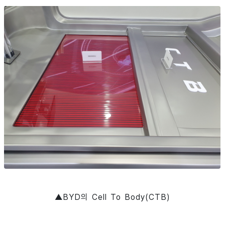
▲BYD의 Cell To Body(CTB)