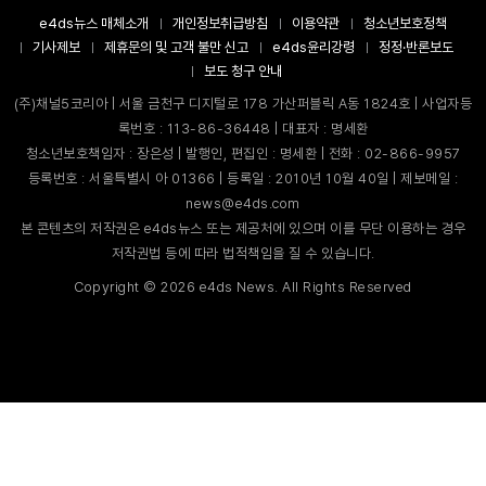
e4ds뉴스 매체소개
개인정보취급방침
이용약관
청소년보호정책
기사제보
제휴문의 및 고객 불만 신고
e4ds윤리강령
정정·반론보도
보도 청구 안내
(주)채널5코리아 | 서울 금천구 디지털로 178 가산퍼블릭 A동 1824호 | 사업자등
록번호 : 113-86-36448 | 대표자 : 명세환
청소년보호책임자 : 장은성 | 발행인, 편집인 : 명세환 | 전화 : 02-866-9957
등록번호 : 서울특별시 아 01366 | 등록일 : 2010년 10월 40일 | 제보메일 :
news@e4ds.com
본 콘텐츠의 저작권은 e4ds뉴스 또는 제공처에 있으며 이를 무단 이용하는 경우
저작권법 등에 따라 법적책임을 질 수 있습니다.
Copyright ©
2026
e4ds News. All Rights Reserved