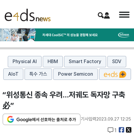
Physical AI
HBM
Smart Factory
SDV
AIoT
특수 가스
Power Semicon
“위성통신 종속 우려…저궤도 독자망 구축
必”
기사입력
2023.09.27 12:25
1