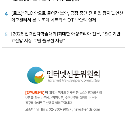
[르포]“PLC 안으로 들어간 보안, 공정 중단 전 위협 탐지”…안산
4
데모센터서 본 노조미 네트웍스 OT 보안의 실제
[2026 전력전자학술대회]최대한 아성코리아 전무, “SiC 기반
5
고전압 시장 토털 솔루션 제공”
[열린보도원칙]
당 매체는 독자와 취재원 등 뉴스이용자의 권리
보장을 위해 반론이나 정정보도, 추후보도를 요청할 수 있는
창구를 열어두고 있음을 알려드립니다.
고충처리인 배종인 02-866-9957 , news@e4ds.com