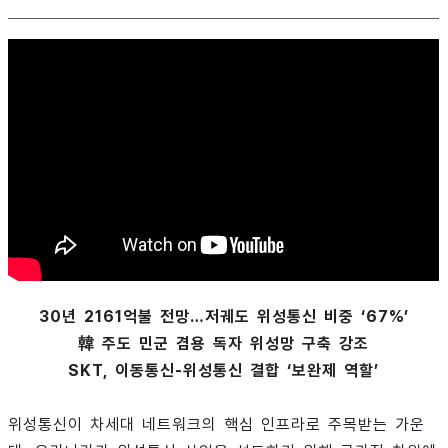
30년 2161억불 전망…저궤도 위성통신 비중 ‘67%’
韓 주도 민군 겸용 독자 위성망 구축 강조
SKT, 이동통신-위성통신 결합 ‘보완제 역할’
위성통신이 차세대 네트워크의 핵심 인프라로 주목받는 가운