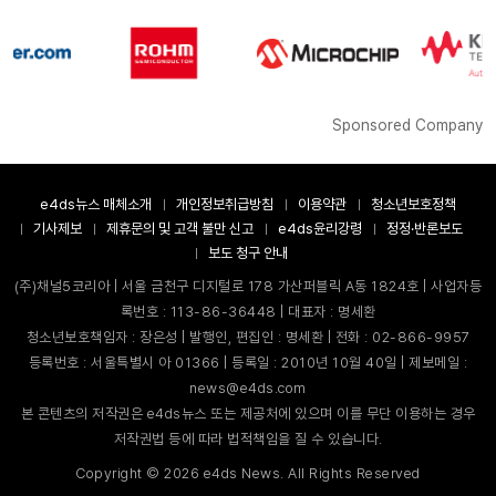
Sponsored Company
e4ds뉴스 매체소개
개인정보취급방침
이용약관
청소년보호정책
기사제보
제휴문의 및 고객 불만 신고
e4ds윤리강령
정정·반론보도
보도 청구 안내
(주)채널5코리아 | 서울 금천구 디지털로 178 가산퍼블릭 A동 1824호 | 사업자등
록번호 : 113-86-36448 | 대표자 : 명세환
청소년보호책임자 : 장은성 | 발행인, 편집인 : 명세환 | 전화 : 02-866-9957
등록번호 : 서울특별시 아 01366 | 등록일 : 2010년 10월 40일 | 제보메일 :
news@e4ds.com
본 콘텐츠의 저작권은 e4ds뉴스 또는 제공처에 있으며 이를 무단 이용하는 경우
저작권법 등에 따라 법적책임을 질 수 있습니다.
Copyright ©
2026
e4ds News. All Rights Reserved