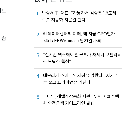
마트
박중서 TI 대표, “자동차서 검증된 ‘반도체’
1
로봇 지능화 지름길 된다”
AI 데이터센터의 미래, 왜 지금 CPO인가…
2
 좀
e4ds EEWebinar 7월21일 개최
“실시간 액추에이션 루프가 차세대 모빌리티
3
·로보틱스 핵심”
메모리가 스마트폰 시장을 갈랐다…저가폰
4
은 줄고 프리미엄은 커진다
국토부, 레벨4 상용화 지원…무인 자율주행
5
차 안전운행 가이드라인 발표