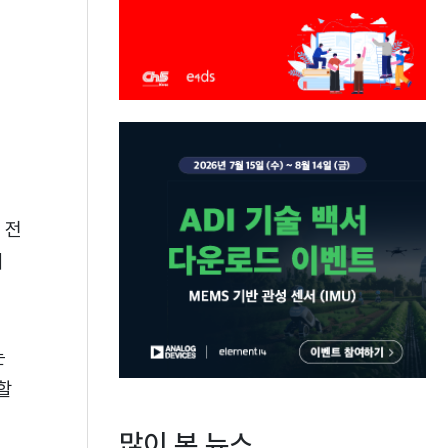
 전
게
는
할
많이 본 뉴스