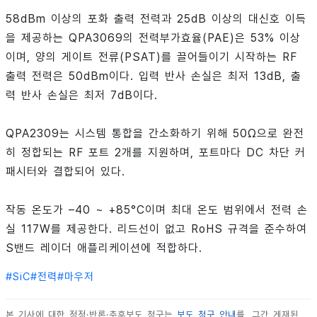
58dBm 이상의 포화 출력 전력과 25dB 이상의 대신호 이득
을 제공하는 QPA3069의 전력부가효율(PAE)은 53% 이상
이며, 양의 게이트 전류(PSAT)를 끌어들이기 시작하는 RF
출력 전력은 50dBm이다. 입력 반사 손실은 최저 13dB, 출
력 반사 손실은 최저 7dB이다.
QPA2309는 시스템 통합을 간소화하기 위해 50Ω으로 완전
히 정합되는 RF 포트 2개를 지원하며, 포트마다 DC 차단 커
패시터와 결합되어 있다.
작동 온도가 –40 ~ +85°C이며 최대 온도 범위에서 전력 손
실 117W를 제공한다. 리드선이 없고 RoHS 규격을 준수하여
S밴드 레이더 애플리케이션에 적합하다.
#
SiC
#
전력
#
마우저
본 기사에 대한 정정·반론·추후보도 청구는
보도 청구 안내
를, 그간 게재된