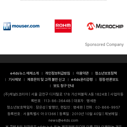
Sponsored Company
e4ds뉴스 매체소개
개인정보취급방침
이용약관
청소년보호정책
기사제보
제휴문의 및 고객 불만 신고
e4ds윤리강령
정정·반론보도
보도 청구 안내
(주)채널5코리아 | 서울 금천구 디지털로 178 가산퍼블릭 A동 1824호 | 사업자등
록번호 : 113-86-36448 | 대표자 : 명세환
청소년보호책임자 : 장은성 | 발행인, 편집인 : 명세환 | 전화 : 02-866-9957
등록번호 : 서울특별시 아 01366 | 등록일 : 2010년 10월 40일 | 제보메일 :
news@e4ds.com
본 콘텐츠의 저작권은 e4ds뉴스 또는 제공처에 있으며 이를 무단 이용하는 경우